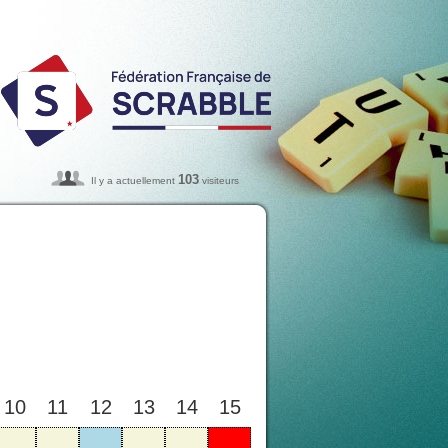
103
Il y a actuellement
visiteurs
10
11
12
13
14
15