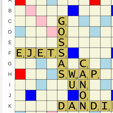
A
B
C
D
E
F
G
H
I
J
K