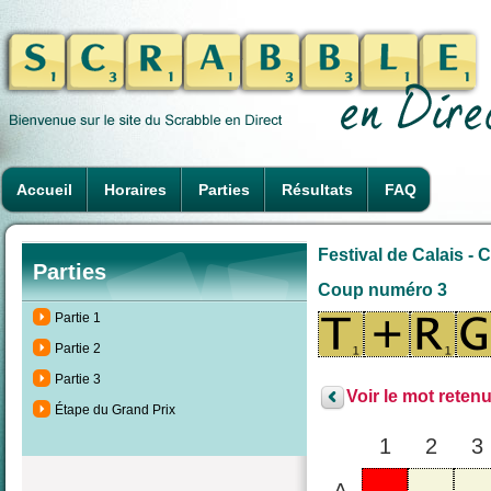
Accueil
Horaires
Parties
Résultats
FAQ
Festival de Calais -
Parties
Coup numéro 3
Partie 1
Partie 2
Partie 3
Voir le mot retenu
Étape du Grand Prix
1
2
3