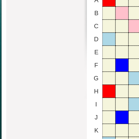
A
B
C
D
E
F
G
H
I
J
K