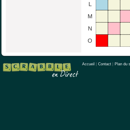
L
M
N
O
Accueil
|
Contact
|
Plan du s