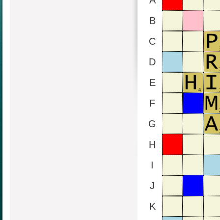
A
B
C
D
E
F
G
H
I
J
K