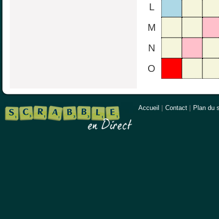
L
M
N
O
Accueil
|
Contact
|
Plan du s