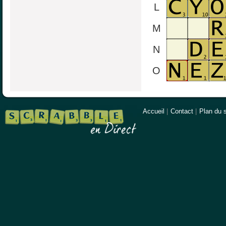
L
M
N
O
Accueil
|
Contact
|
Plan du s