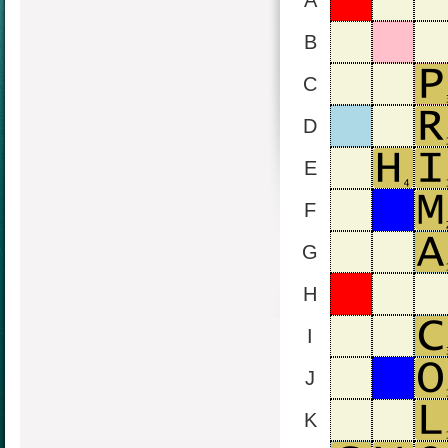
A
B
C
D
E
F
G
H
I
J
K