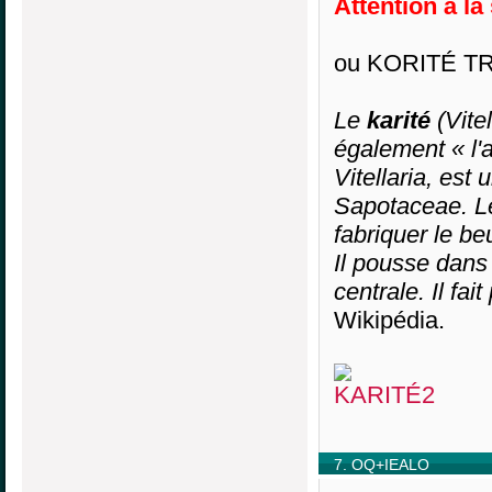
Attention à la
ou KORITÉ T
Le
karité
(Vite
également « l'
Vitellaria, est
Sapotaceae. Le
fabriquer le be
Il pousse dans 
centrale. Il fa
Wikipédia.
7. OQ+IEALO