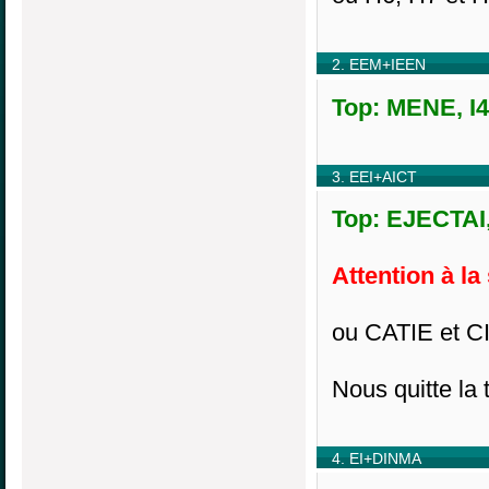
2. EEM+IEEN
Top: MENE, I4
3. EEI+AICT
Top: EJECTAI,
Attention à la
ou CATIE et C
Nous quitte la
4. EI+DINMA