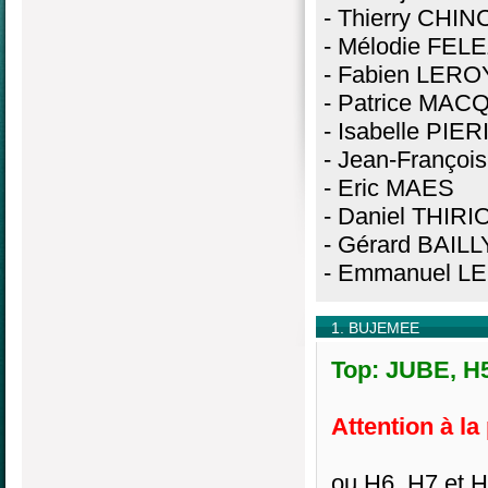
- Thierry CHI
- Mélodie FEL
- Fabien LERO
- Patrice MAC
- Isabelle PIER
- Jean-Franço
- Eric MAES
- Daniel THIRI
- Gérard BAILL
- Emmanuel 
1. BUJEMEE
Top: JUBE, H5
Attention à la
ou H6, H7 et H