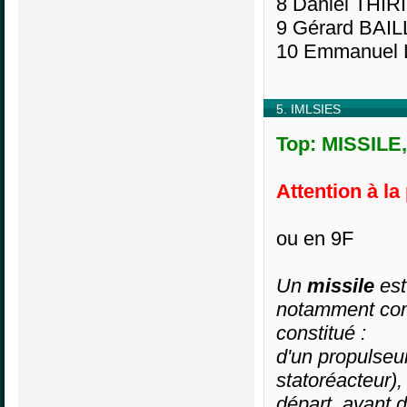
8 Daniel THIR
9 Gérard BAIL
10 Emmanuel
5. IMLSIES
Top: MISSILE,
Attention à la
ou en 9F
Un
missile
est
notamment comm
constitué :
d'un propulseu
statoréacteur),
départ, avant d