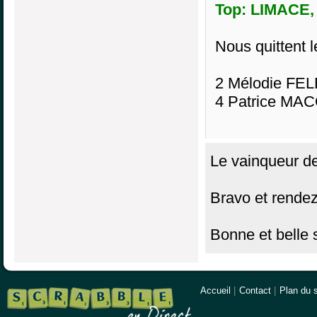
Top: LIMACE, 
Nous quittent l
2 Mélodie FE
4 Patrice MA
Le vainqueur d
Bravo et rende
Bonne et belle 
Accueil
|
Contact
|
Plan du s