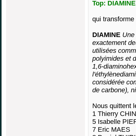
Top: DIAMINE,
qui transfor
DIAMINE
Une 
exactement deu
utilisées com
polyimides et d
1,6-diaminohex
l'éthylènediam
considérée com
de carbone), n
Nous quittent l
1 Thierry CH
5 Isabelle PIE
7 Eric MAES