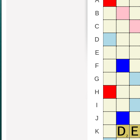
A
B
C
D
E
F
G
H
I
J
K