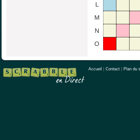
L
M
N
O
Accueil
|
Contact
|
Plan du s