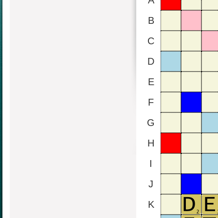
A
B
C
D
E
F
G
H
I
J
K