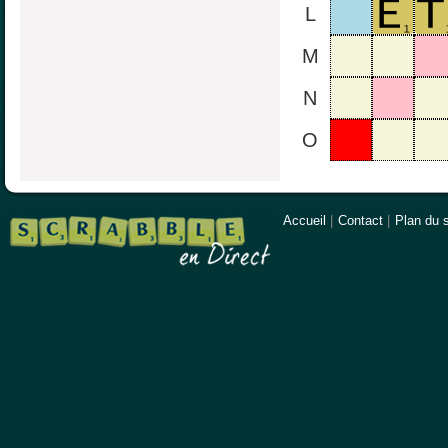
L
M
N
O
Accueil
|
Contact
|
Plan du s