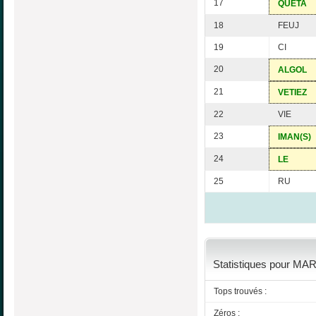
17
QUETA
18
FEUJ
19
CI
20
ALGOL
21
VETIEZ
22
VIE
23
IMAN(S)
24
LE
25
RU
Statistiques pour MART
Tops trouvés :
Zéros :