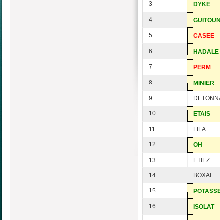
3
DYKE
4
GUITOU
5
CASEE
6
HADALE
7
PERM
8
MINIER
9
DETONN
10
ETAIS
11
FILA
12
OH
13
ETIEZ
14
BOXAI
15
POTASS
16
ISOLAT