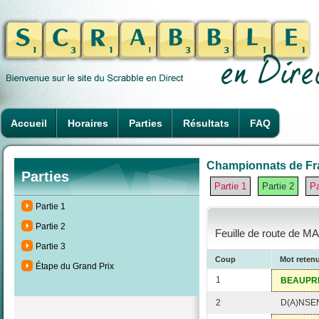
Accueil
Horaires
Parties
Résultats
FAQ
Championnats de Fra
Parties
Partie 1
Partie 2
Pa
Partie 1
Partie 2
Feuille de route de MA
Partie 3
Coup
Mot reten
Étape du Grand Prix
1
BEAUPR
2
D(A)NSE