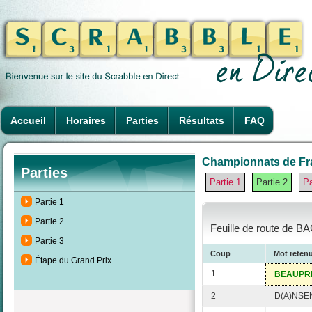
Accueil
Horaires
Parties
Résultats
FAQ
Championnats de Fra
Parties
Partie 1
Partie 2
Pa
Partie 1
Partie 2
Feuille de route de B
Partie 3
Coup
Mot reten
Étape du Grand Prix
1
BEAUPR
2
D(A)NSE