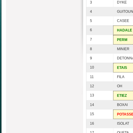
3
DYKE
4
GUITOU
5
CASEE
6
HADALE
7
PERM
8
MINIER
9
DETONN
10
ETAIS
11
FILA
12
OH
13
ETIEZ
14
BOXAI
15
POTASS
16
ISOLAT
17
QUETA