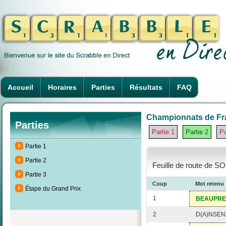
Accueil
Horaires
Parties
Résultats
FAQ
Championnats de Fra
Parties
Partie 1
Partie 2
Pa
Partie 1
Partie 2
Feuille de route de S
Partie 3
Coup
Mot retenu
Étape du Grand Prix
1
BEAUPRE
2
D(A)NSEN