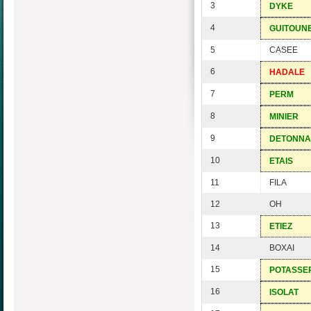
3
DYKE
4
GUITOUN
5
CASEE
6
HADALE
7
PERM
8
MINIER
9
DETONNA
10
ETAIS
11
FILA
12
OH
13
ETIEZ
14
BOXAI
15
POTASSE
16
ISOLAT