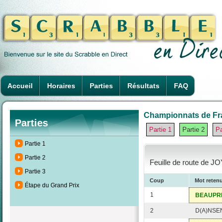
Accueil
Horaires
Parties
Résultats
FAQ
Championnats de Fra
Parties
Partie 1
Partie 2
Pa
Partie 1
Partie 2
Feuille de route de J
Partie 3
Coup
Mot reten
Étape du Grand Prix
1
BEAUPR
2
D(A)NSE