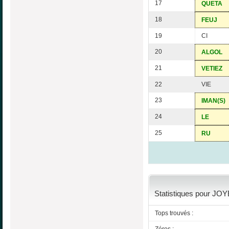
17
QUETA
18
FEUJ
19
CI
20
ALGOL
21
VETIEZ
22
VIE
23
IMAN(S)
24
LE
25
RU
Statistiques pour JOY
Tops trouvés :
Zéros :