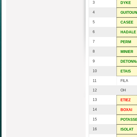
3
DYKE
4
GUITOU
5
CASEE
6
HADALE
7
PERM
8
MINIER
9
DETONN
10
ETAIS
11
FILA
12
OH
13
ETIEZ
14
BOXAI
15
POTASS
16
ISOLAT