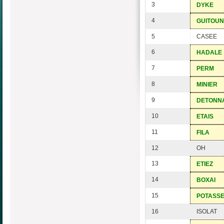
3
DYKE
4
GUITOU
5
CASEE
6
HADALE
7
PERM
8
MINIER
9
DETONN
10
ETAIS
11
FILA
12
OH
13
ETIEZ
14
BOXAI
15
POTASS
16
ISOLAT