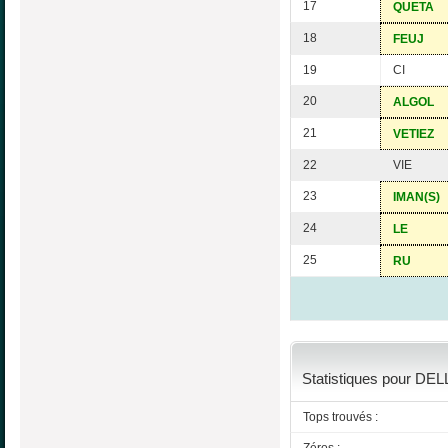
17
QUETA
18
FEUJ
19
CI
20
ALGOL
21
VETIEZ
22
VIE
23
IMAN(S)
24
LE
25
RU
Statistiques pour DELL
Tops trouvés :
Zéros :