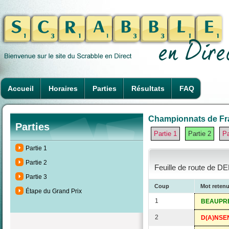
Accueil
Horaires
Parties
Résultats
FAQ
Championnats de Fra
Parties
Partie 1
Partie 2
Pa
Partie 1
Partie 2
Feuille de route de DE
Partie 3
Coup
Mot reten
Étape du Grand Prix
1
BEAUPR
2
D(A)NSE