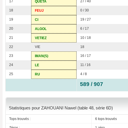
17
27 / 40
QUETA
18
0 / 30
FEUJ
19
19 / 27
CI
20
6 / 17
ALGOL
21
10 / 18
VETIEZ
22
VIE
18
23
16 / 17
IMAN(S)
24
11 / 16
LE
25
4 / 8
RU
589 / 907
Statistiques pour ZAHOUANI Nawel (table 48, série 6D)
Tops trouvés :
6 tops trouvés
Zéros :
1 zéro