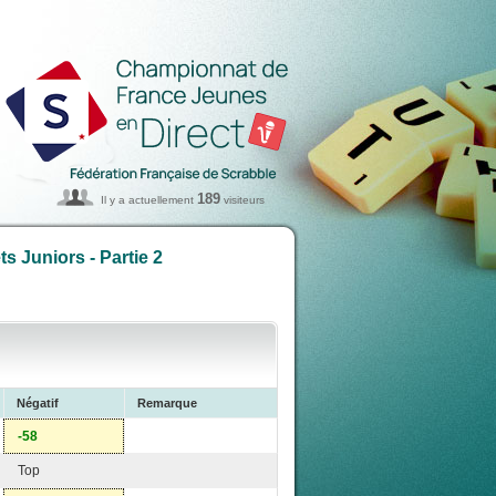
189
Il y a actuellement
visiteurs
 Juniors - Partie 2
Négatif
Remarque
-58
Top