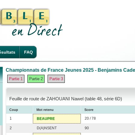
sultats
FAQ
Championnats de France Jeunes 2025 - Benjamins Cadets
Partie 1
Partie 2
Partie 3
Feuille de route de ZAHOUANI Nawel (table 48, série 6D)
Coup
Mot retenu
Score
1
20 / 78
BEAUPRE
2
D(A)NSENT
90