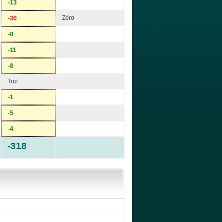
-13
Zéro
-30
-8
-11
-8
Top
-1
-5
-4
-318