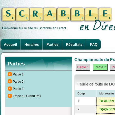
Accueil
Horaires
Parties
Résultats
FAQ
Championnats de Fra
Parties
Partie 1
Partie 2
Pa
Partie 1
Partie 2
Feuille de route de DU
Partie 3
Coup
Mot retenu
Étape du Grand Prix
1
BEAUPRE
2
D(A)NSEN