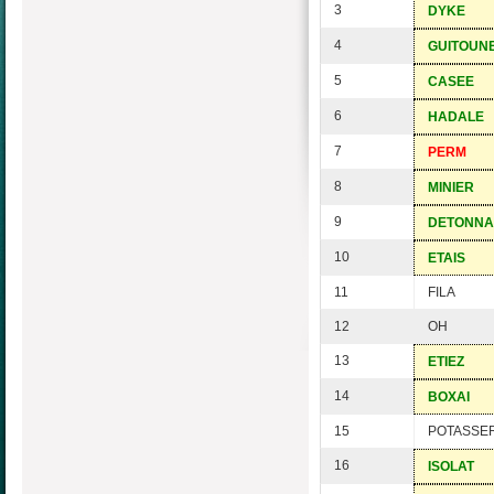
3
DYKE
4
GUITOUN
5
CASEE
6
HADALE
7
PERM
8
MINIER
9
DETONNA
10
ETAIS
11
FILA
12
OH
13
ETIEZ
14
BOXAI
15
POTASSE
16
ISOLAT