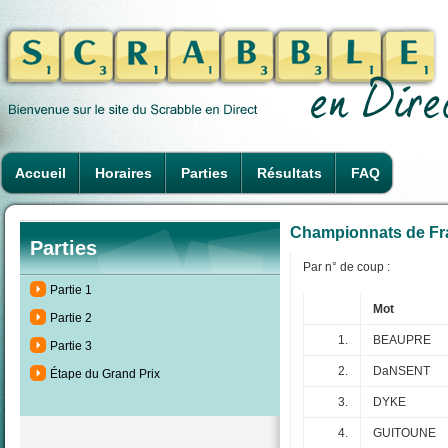
Accueil
Horaires
Parties
Résultats
FAQ
Championnats de Fra
Parties
Par n° de coup :
Partie 1
Mot
Partie 2
1.
BEAUPRE
Partie 3
2.
DaNSENT
Étape du Grand Prix
3.
DYKE
4.
GUITOUNE