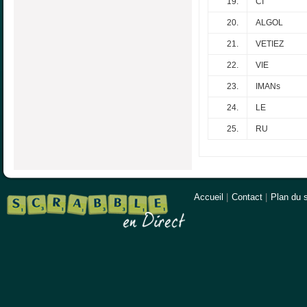
19.
CI
20.
ALGOL
21.
VETIEZ
22.
VIE
23.
IMANs
24.
LE
25.
RU
Accueil
|
Contact
|
Plan du s