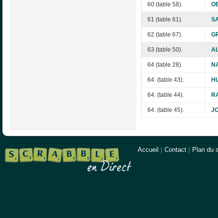
60 (table 58).
O
61 (table 61).
SA
62 (table 67).
GR
63 (table 50).
AL
64 (table 28).
NA
64. (table 43).
HU
64. (table 44).
RA
64. (table 45).
J
Accueil
|
Contact
|
Plan du s