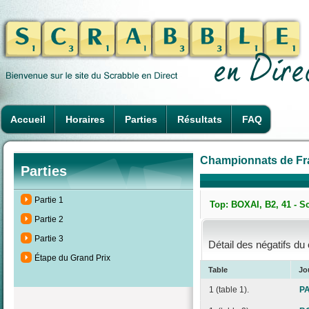
Accueil
Horaires
Parties
Résultats
FAQ
Championnats de Fra
Parties
Partie 1
Top: BOXAI, B2, 41 - S
Partie 2
Partie 3
Détail des négatifs du
Étape du Grand Prix
Table
Jo
1 (table 1).
PA