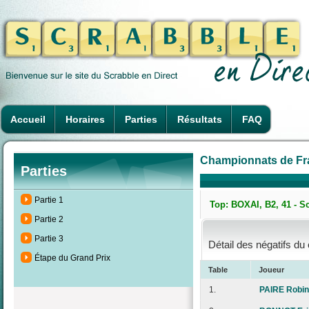
Accueil
Horaires
Parties
Résultats
FAQ
Championnats de Fra
Parties
Partie 1
Top: BOXAI, B2, 41 - S
Partie 2
Partie 3
Détail des négatifs du
Étape du Grand Prix
Table
Joueur
1.
PAIRE Robin