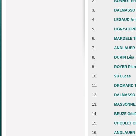
2.
BONNOT Eri
3.
DALMASSO 
4.
LEGAUD An
5.
LIGNY-COPP
6.
MARDELE T
7.
ANDLAUER 
8.
DURIN Léïa
9.
ROYER Pier
10.
VU Lucas
11.
DROMARD T
12.
DALMASSO 
13.
MASSONNEA
14.
BEUZE Géd
15.
CHOULET C
16.
ANDLAUER 