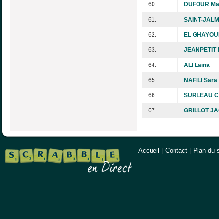
60.
DUFOUR Mat
61.
SAINT-JALM
62.
EL GHAYOUR
63.
JEANPETIT 
64.
ALI Laïna
65.
NAFILI Sara
66.
SURLEAU C
67.
GRILLOT JA
Accueil
|
Contact
|
Plan du s