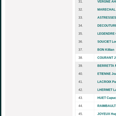
31.
VERGNE AHL
32.
MARECHAL 
33.
ASTRESSES 
34.
DECOUTURE
35.
LEGENDRE G
36.
SOUCIET Lo
37.
BON Killian
38.
COURANT Ju
39.
BERRETTA 
40.
ETIENNE Jo
41.
LACROIX Pa
42.
LHERMET La
43.
HUET Capuc
44.
RAIMBAULT 
45.
JOYEUX Hu