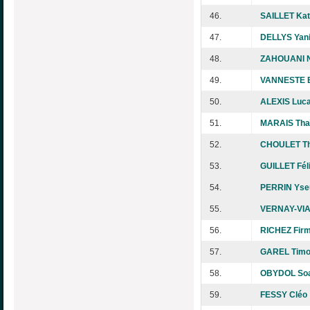
46.
SAILLET Kat
47.
DELLYS Yan
48.
ZAHOUANI 
49.
VANNESTE 
50.
ALEXIS Luc
51.
MARAIS Tha
52.
CHOULET Th
53.
GUILLET Fél
54.
PERRIN Yseu
55.
VERNAY-VIA
56.
RICHEZ Firm
57.
GAREL Timo
58.
OBYDOL So
59.
FESSY Cléo