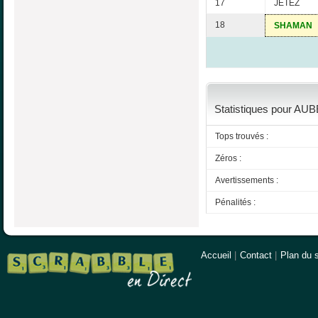
17
JETEZ
18
SHAMAN
Statistiques pour AUB
Tops trouvés :
Zéros :
Avertissements :
Pénalités :
Accueil
|
Contact
|
Plan du s