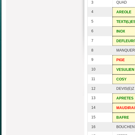
3
QUAD
4
AREOLE
5
TEXTI(L)E
6
INOX
7
DEFLEURI
8
MANQUER
9
PIGE
10
VESULIEN
11
COSY
12
DEVIS(E)Z
13
APRETES
14
MAUDIRAI
15
BAFRE
16
BOUCHEN