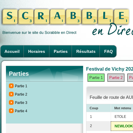
Accueil
Horaires
Parties
Résultats
FAQ
Festival de Vichy 202
Parties
Partie 1
Partie 2
Pa
Partie 1
Partie 2
Feuille de route de A
Partie 3
Coup
Mot retenu
Partie 4
1
ETOLE
2
NEWLOOK