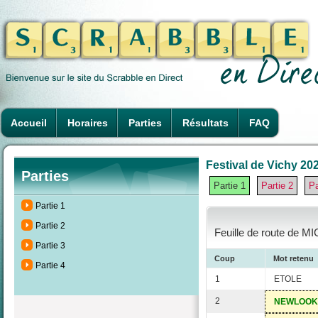
Accueil
Horaires
Parties
Résultats
FAQ
Festival de Vichy 202
Parties
Partie 1
Partie 2
Pa
Partie 1
Partie 2
Feuille de route de MI
Partie 3
Coup
Mot retenu
Partie 4
1
ETOLE
2
NEWLOOK