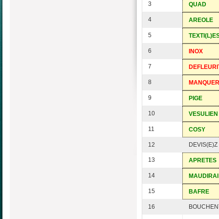
3
QUAD
4
AREOLE
5
TEXTI(L)E
6
INOX
7
DEFLEURI
8
MANQUE
9
PIGE
10
VESULIEN
11
COSY
12
DEVIS(E)Z
13
APRETES
14
MAUDIRAI
15
BAFRE
16
BOUCHEN