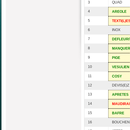
3
QUAD
4
AREOLE
5
TEXTI(L)E
6
INOX
7
DEFLEURI
8
MANQUE
9
PIGE
10
VESULIEN
11
COSY
12
DEVIS(E)Z
13
APRETES
14
MAUDIRAI
15
BAFRE
16
BOUCHEN