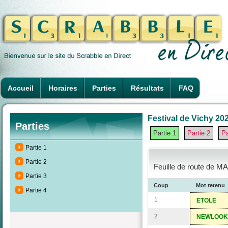
Accueil
Horaires
Parties
Résultats
FAQ
Festival de Vichy 202
Parties
Partie 1
Partie 2
Pa
Partie 1
Partie 2
Feuille de route de M
Partie 3
Coup
Mot retenu
Partie 4
1
ETOLE
2
NEWLOOK