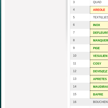
3
QUAD
4
AREOLE
5
TEXTI(L)E
6
INOX
7
DEFLEURI
8
MANQUE
9
PIGE
10
VESULIEN
11
COSY
12
DEVIS(E)Z
13
APRETES
14
MAUDIRAI
15
BAFRE
16
BOUCHEN