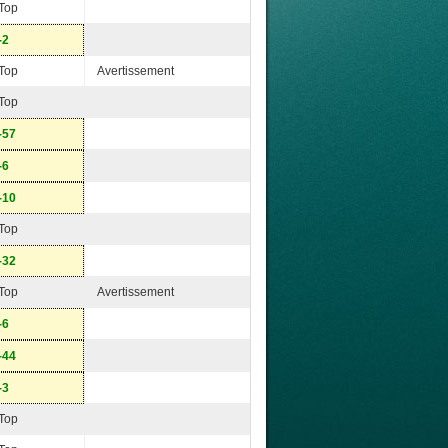
Top
-2
Top
Avertissement
Top
-57
-6
-10
Top
-32
Top
Avertissement
-6
-44
-3
Top