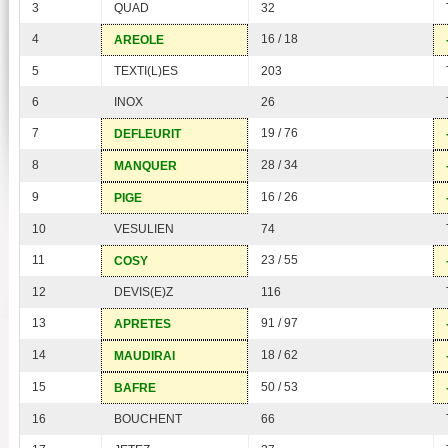
3
QUAD
32
4
16 / 18
AREOLE
5
TEXTI(L)ES
203
6
INOX
26
7
19 / 76
DEFLEURIT
8
28 / 34
MANQUER
9
16 / 26
PIGE
10
VESULIEN
74
11
23 / 55
COSY
12
DEVIS(E)Z
116
13
91 / 97
APRETES
14
18 / 62
MAUDIRAI
15
50 / 53
BAFRE
16
BOUCHENT
66