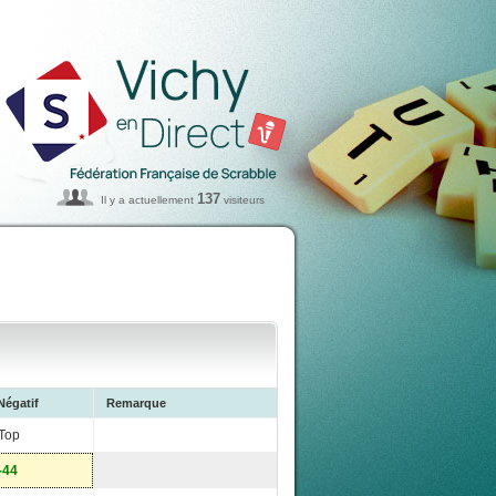
137
Il y a actuellement
visiteurs
Négatif
Remarque
Top
-44