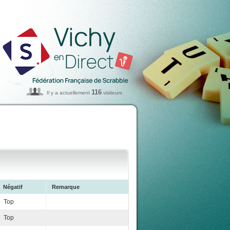
116
Il y a actuellement
visiteurs
Négatif
Remarque
Top
Top