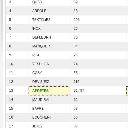
3
QUAD
32
4
AREOLE
18
5
TEXTI(L)ES
203
6
INOX
26
7
DEFLEURIT
76
8
MANQUER
34
9
PIGE
26
10
VESULIEN
74
11
COSY
55
12
DEVIS(E)Z
116
13
91 / 97
APRETES
14
MAUDIRAI
62
15
BAFRE
53
16
BOUCHENT
66
17
JETEZ
37