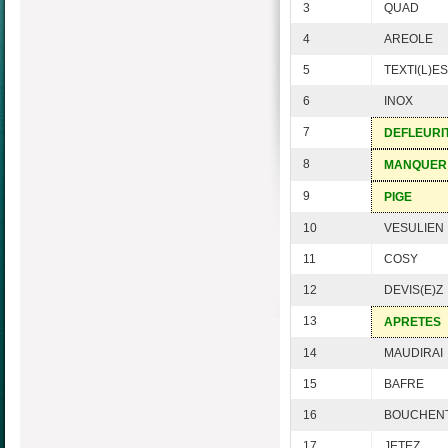
3
QUAD
4
AREOLE
5
TEXTI(L)ES
6
INOX
7
DEFLEURI
8
MANQUER
9
PIGE
10
VESULIEN
11
COSY
12
DEVIS(E)Z
13
APRETES
14
MAUDIRAI
15
BAFRE
16
BOUCHEN
17
JETEZ