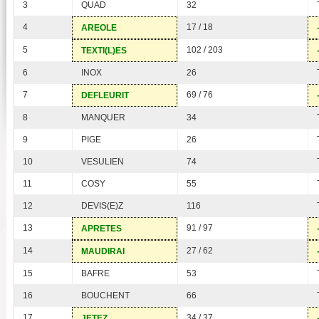
3
QUAD
32
4
17 / 18
AREOLE
5
102 / 203
TEXTI(L)ES
6
INOX
26
7
69 / 76
DEFLEURIT
8
MANQUER
34
9
PIGE
26
10
VESULIEN
74
11
COSY
55
12
DEVIS(E)Z
116
13
91 / 97
APRETES
14
27 / 62
MAUDIRAI
15
BAFRE
53
16
BOUCHENT
66
17
34 / 37
JETEZ