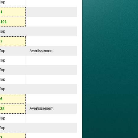
Top
-1
-101
Top
-7
Top
Avertissement
Top
Top
Top
Top
-6
Avertissement
-35
Top
Top
-3