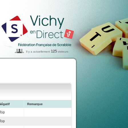
125
Il y a actuellement
visiteurs
Négatif
Remarque
Top
Top