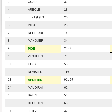
3
QUAD
32
4
AREOLE
18
5
TEXTI(L)ES
203
6
INOX
26
7
DEFLEURIT
76
8
MANQUER
34
9
24 / 26
PIGE
10
VESULIEN
74
11
COSY
55
12
DEVIS(E)Z
116
13
91 / 97
APRETES
14
MAUDIRAI
62
15
BAFRE
53
16
BOUCHENT
66
17
JETEZ
37