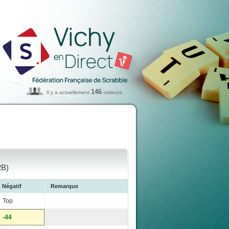
146
Il y a actuellement
visiteurs
2B)
Négatif
Remarque
Top
-44