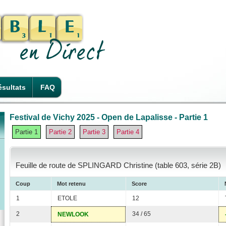
sultats
FAQ
Festival de Vichy 2025 - Open de Lapalisse - Partie 1
Partie 1
Partie 2
Partie 3
Partie 4
Feuille de route de SPLINGARD Christine (table 603, série 2B)
Coup
Mot retenu
Score
1
ETOLE
12
2
34 / 65
NEWLOOK