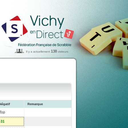
138
Il y a actuellement
visiteurs
Négatif
Remarque
Top
-31