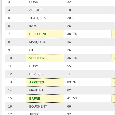
3
QUAD
32
4
AREOLE
18
5
TEXTI(L)ES
203
6
INOX
26
7
38 / 76
DEFLEURIT
8
MANQUER
34
9
PIGE
26
10
36 / 74
VESULIEN
11
COSY
55
12
DEVIS(E)Z
116
13
89 / 97
APRETES
14
MAUDIRAI
62
15
41 / 53
BAFRE
16
BOUCHENT
66
17
JETEZ
37