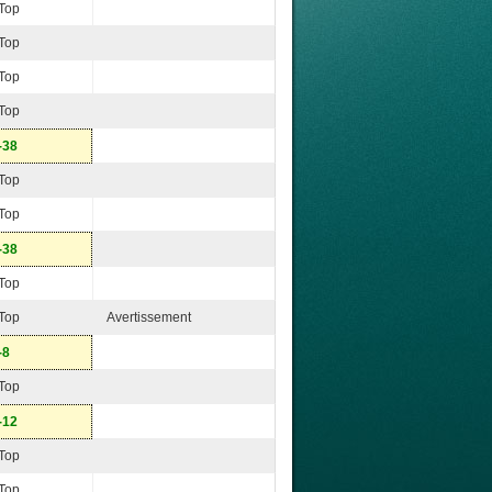
Top
Top
Top
Top
-38
Top
Top
-38
Top
Top
Avertissement
-8
Top
-12
Top
Top