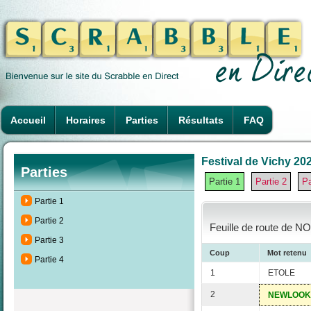
Accueil
Horaires
Parties
Résultats
FAQ
Festival de Vichy 202
Parties
Partie 1
Partie 2
Pa
Partie 1
Partie 2
Feuille de route de NO
Partie 3
Coup
Mot retenu
Partie 4
1
ETOLE
2
NEWLOOK