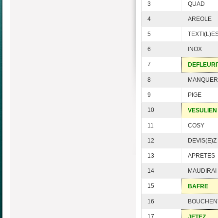
3
QUAD
4
AREOLE
5
TEXTI(L)E
6
INOX
7
DEFLEURI
8
MANQUER
9
PIGE
10
VESULIEN
11
COSY
12
DEVIS(E)Z
13
APRETES
14
MAUDIRAI
15
BAFRE
16
BOUCHEN
17
JETEZ