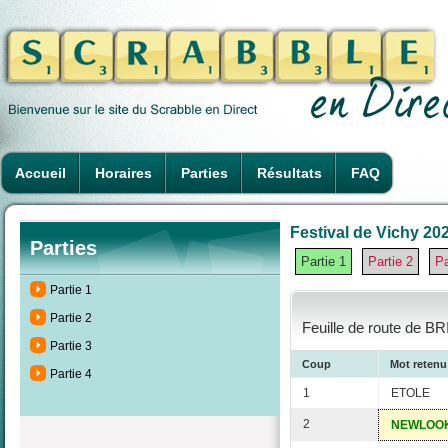
Accueil
Horaires
Parties
Résultats
FAQ
Festival de Vichy 202
Parties
Partie 1
Partie 2
Pa
Partie 1
Partie 2
Feuille de route de B
Partie 3
Coup
Mot retenu
Partie 4
1
ETOLE
2
NEWLOO