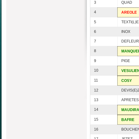
3
QUAD
4
AREOLE
5
TEXTI(L)
6
INOX
7
DEFLEUR
8
MANQUE
9
PIGE
10
VESULIE
11
COSY
12
DEVIS(E)
13
APRETES
14
MAUDIRA
15
BAFRE
16
BOUCHE