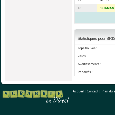
17
JETEZ
18
SHAMAN
Statistiques pour BRI
Tops trouvés :
Zéros :
Avertissements :
Pénalités :
Accueil
|
Contact
|
Plan du s