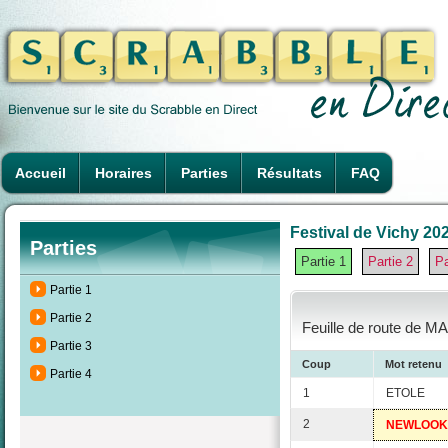
Accueil
Horaires
Parties
Résultats
FAQ
Festival de Vichy 202
Parties
Partie 1
Partie 2
Pa
Partie 1
Partie 2
Feuille de route de M
Partie 3
Coup
Mot retenu
Partie 4
1
ETOLE
2
NEWLOOK