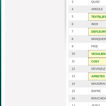
3
QUAD
4
AREOLE
5
TEXTI(L)E
6
INOX
7
DEFLEURI
8
MANQUER
9
PIGE
10
VESULIEN
11
COSY
12
DEVIS(E)Z
13
APRETES
14
MAUDIRAI
15
BAFRE
16
BOUCHEN
17
JETEZ