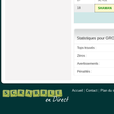
17
JETEZ
18
SHAMAN
Statistiques pour GRO
Tops trouvés :
Zéros :
Avertissements :
Pénalités :
Accueil
|
Contact
|
Plan du s