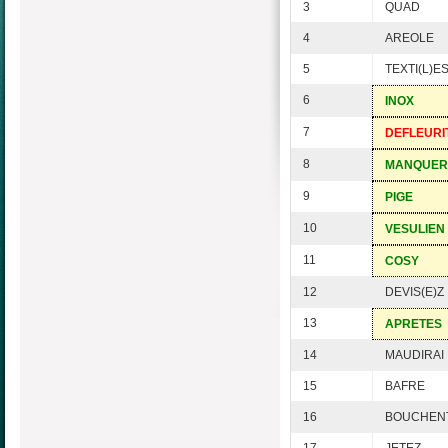
3
QUAD
4
AREOLE
5
TEXTI(L)E
6
INOX
7
DEFLEURI
8
MANQUER
9
PIGE
10
VESULIEN
11
COSY
12
DEVIS(E)Z
13
APRETES
14
MAUDIRAI
15
BAFRE
16
BOUCHEN