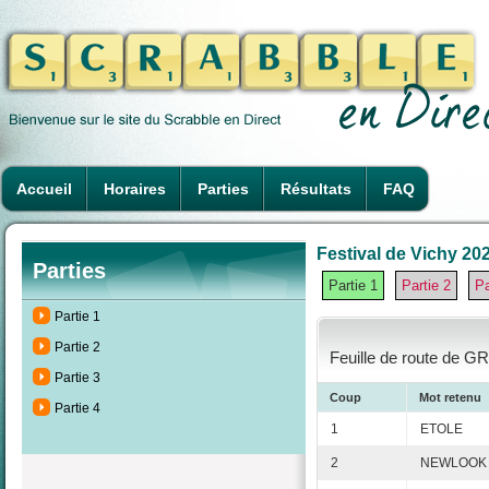
Accueil
Horaires
Parties
Résultats
FAQ
Festival de Vichy 202
Parties
Partie 1
Partie 2
Pa
Partie 1
Partie 2
Feuille de route de G
Partie 3
Coup
Mot retenu
Partie 4
1
ETOLE
2
NEWLOOK