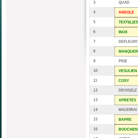
3
QUAD
4
AREOLE
5
TEXTI(L)E
6
INOX
7
DEFLEURI
8
MANQUER
9
PIGE
10
VESULIEN
11
COSY
12
DEVIS(E)Z
13
APRETES
14
MAUDIRAI
15
BAFRE
16
BOUCHEN