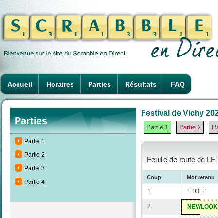
Accueil
Horaires
Parties
Résultats
FAQ
Festival de Vichy 202
Parties
Partie 1
Partie 2
Pa
Partie 1
Partie 2
Feuille de route de L
Partie 3
Coup
Mot retenu
Partie 4
1
ETOLE
2
NEWLOOK