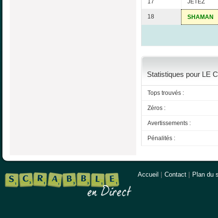
17
JETEZ
18
SHAMAN
Statistiques pour LE 
Tops trouvés :
Zéros :
Avertissements :
Pénalités :
Accueil
|
Contact
|
Plan du s