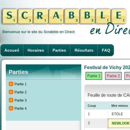
Accueil
Horaires
Parties
Résultats
FAQ
Festival de Vichy 202
Parties
Partie 1
Partie 2
Pa
Partie 1
Partie 2
Feuille de route de C
Partie 3
Coup
Mot retenu
Partie 4
1
ETOLE
2
NEWLOOK