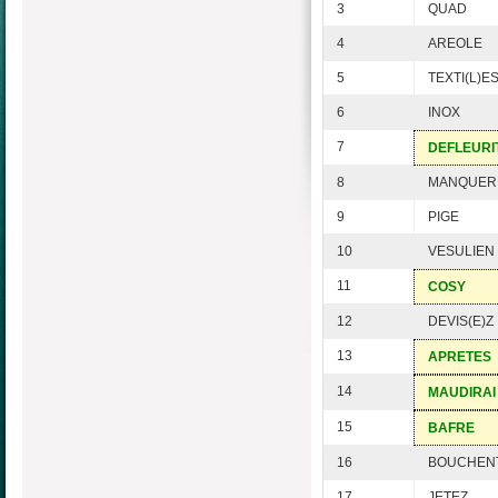
3
QUAD
4
AREOLE
5
TEXTI(L)E
6
INOX
7
DEFLEURI
8
MANQUER
9
PIGE
10
VESULIEN
11
COSY
12
DEVIS(E)Z
13
APRETES
14
MAUDIRAI
15
BAFRE
16
BOUCHEN
17
JETEZ