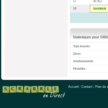
17
JETEZ
18
SHAMAN
Statistiques pour SIBI
Tops trouvés :
Zéros :
Avertissements :
Pénalités :
Accueil
|
Contact
|
Plan du s