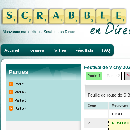
Accueil
Horaires
Parties
Résultats
FAQ
Festival de Vichy 202
Parties
Partie 1
Partie 2
Pa
Partie 1
Partie 2
Feuille de route de SI
Partie 3
Coup
Mot retenu
Partie 4
1
ETOLE
2
NEWLOOK