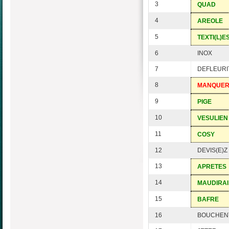
3
QUAD
4
AREOLE
5
TEXTI(L)E
6
INOX
7
DEFLEURI
8
MANQUE
9
PIGE
10
VESULIEN
11
COSY
12
DEVIS(E)Z
13
APRETES
14
MAUDIRAI
15
BAFRE
16
BOUCHEN