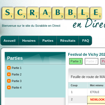
Accueil
Horaires
Parties
Résultats
FAQ
Festival de Vichy 202
Parties
Partie 1
Partie 2
Pa
Partie 1
Partie 2
Feuille de route de M
Partie 3
Coup
Mot retenu
Partie 4
1
ETOLE
2
NEWLOOK