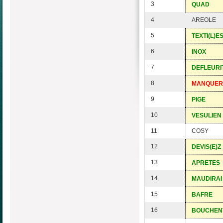
3
QUAD
4
AREOLE
5
TEXTI(L)E
6
INOX
7
DEFLEURI
8
MANQUER
9
PIGE
10
VESULIEN
11
COSY
12
DEVIS(E)Z
13
APRETES
14
MAUDIRAI
15
BAFRE
16
BOUCHEN