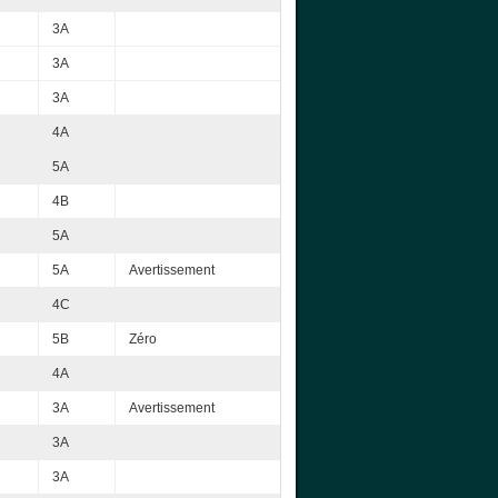
3A
3A
3A
4A
5A
4B
5A
5A
Avertissement
4C
5B
Zéro
4A
3A
Avertissement
3A
3A