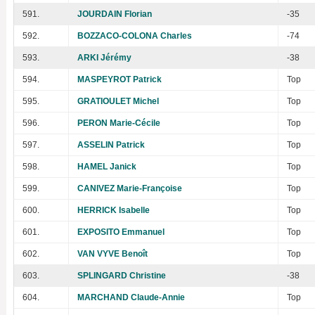
591.
JOURDAIN Florian
-35
592.
BOZZACO-COLONA Charles
-74
593.
ARKI Jérémy
-38
594.
MASPEYROT Patrick
Top
595.
GRATIOULET Michel
Top
596.
PERON Marie-Cécile
Top
597.
ASSELIN Patrick
Top
598.
HAMEL Janick
Top
599.
CANIVEZ Marie-Françoise
Top
600.
HERRICK Isabelle
Top
601.
EXPOSITO Emmanuel
Top
602.
VAN VYVE Benoît
Top
603.
SPLINGARD Christine
-38
604.
MARCHAND Claude-Annie
Top