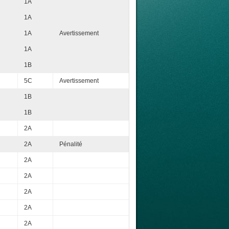
1A
1A
1A
Avertissement
1A
1B
5C
Avertissement
1B
1B
2A
2A
Pénalité
2A
2A
2A
2A
2A