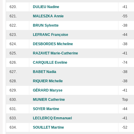
620.
DULIEU Nadine
-41
621.
MALESZKA Annie
-55
622.
BRUN Sylvette
-38
623.
LEFRANC Françoise
-44
624.
DESBORDES Micheline
-38
625.
RAZAVET Marie-Catherine
-41
626.
CARQUILLE Eveline
-74
627.
BABET Nadia
-38
628.
RIQUIER Michelle
-38
629.
GÉRARD Maryse
-41
630.
MUNIER Catherine
Top
631.
SOYER Martine
-44
633.
LECLERCQ Emmanuel
-41
634.
SOUILLET Martine
-52