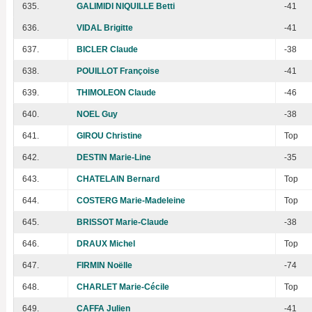
635.
GALIMIDI NIQUILLE Betti
-41
636.
VIDAL Brigitte
-41
637.
BICLER Claude
-38
638.
POUILLOT Françoise
-41
639.
THIMOLEON Claude
-46
640.
NOEL Guy
-38
641.
GIROU Christine
Top
642.
DESTIN Marie-Line
-35
643.
CHATELAIN Bernard
Top
644.
COSTERG Marie-Madeleine
Top
645.
BRISSOT Marie-Claude
-38
646.
DRAUX Michel
Top
647.
FIRMIN Noëlle
-74
648.
CHARLET Marie-Cécile
Top
649.
CAFFA Julien
-41