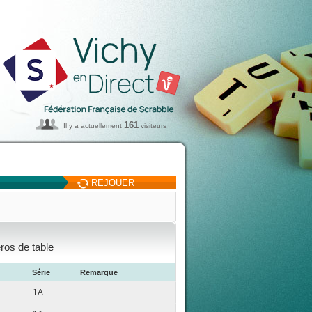
161
Il y a actuellement
visiteurs
REJOUER
ros de table
Série
Remarque
1A