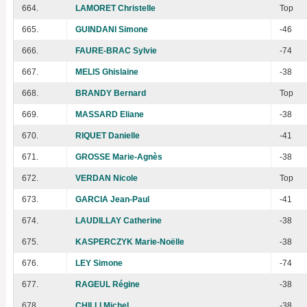
664.
LAMORET Christelle
Top
665.
GUINDANI Simone
-46
666.
FAURE-BRAC Sylvie
-74
667.
MELIS Ghislaine
-38
668.
BRANDY Bernard
Top
669.
MASSARD Eliane
-38
670.
RIQUET Danielle
-41
671.
GROSSE Marie-Agnès
-38
672.
VERDAN Nicole
Top
673.
GARCIA Jean-Paul
-41
674.
LAUDILLAY Catherine
-38
675.
KASPERCZYK Marie-Noëlle
-38
676.
LEY Simone
-74
677.
RAGEUL Régine
-38
678.
CHILLI Michel
-38