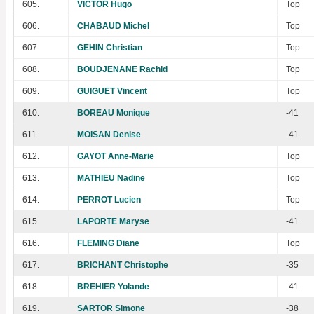
605.
VICTOR Hugo
Top
606.
CHABAUD Michel
Top
607.
GEHIN Christian
Top
608.
BOUDJENANE Rachid
Top
609.
GUIGUET Vincent
Top
610.
BOREAU Monique
-41
611.
MOISAN Denise
-41
612.
GAYOT Anne-Marie
Top
613.
MATHIEU Nadine
Top
614.
PERROT Lucien
Top
615.
LAPORTE Maryse
-41
616.
FLEMING Diane
Top
617.
BRICHANT Christophe
-35
618.
BREHIER Yolande
-41
619.
SARTOR Simone
-38