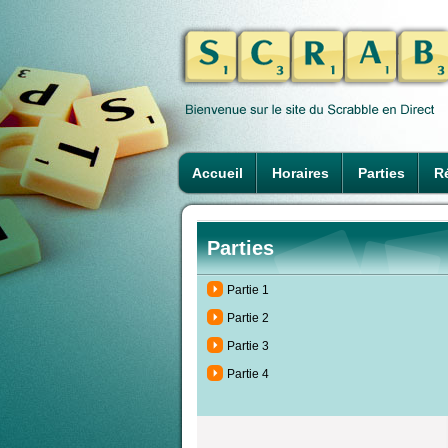
Accueil
Horaires
Parties
Ré
Parties
Partie 1
Partie 2
Partie 3
Partie 4