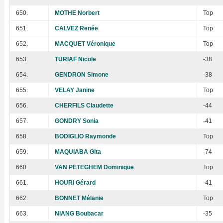
650.
MOTHE Norbert
Top
651.
CALVEZ Renée
Top
652.
MACQUET Véronique
Top
653.
TURIAF Nicole
-38
654.
GENDRON Simone
-38
655.
VELAY Janine
Top
656.
CHERFILS Claudette
-44
657.
GONDRY Sonia
-41
658.
BODIGLIO Raymonde
Top
659.
MAQUIABA Gita
-74
660.
VAN PETEGHEM Dominique
Top
661.
HOURI Gérard
-41
662.
BONNET Mélanie
Top
663.
NIANG Boubacar
-35