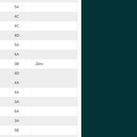
5A
4C
4C
4D
5A
4A
3B
Zéro
4D
4A
4A
3A
6A
3A
5B