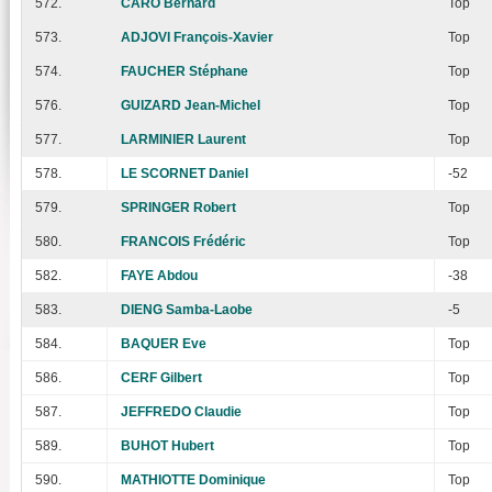
572.
CARO Bernard
Top
573.
ADJOVI François-Xavier
Top
574.
FAUCHER Stéphane
Top
576.
GUIZARD Jean-Michel
Top
577.
LARMINIER Laurent
Top
578.
LE SCORNET Daniel
-52
579.
SPRINGER Robert
Top
580.
FRANCOIS Frédéric
Top
582.
FAYE Abdou
-38
583.
DIENG Samba-Laobe
-5
584.
BAQUER Eve
Top
586.
CERF Gilbert
Top
587.
JEFFREDO Claudie
Top
589.
BUHOT Hubert
Top
590.
MATHIOTTE Dominique
Top