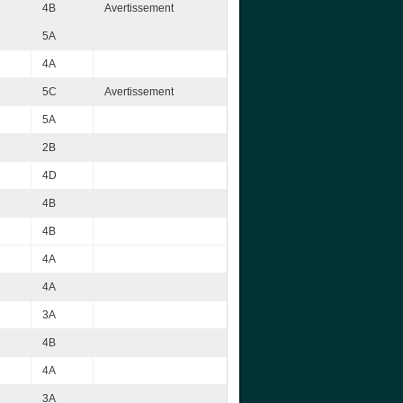
4B
Avertissement
5A
4A
5C
Avertissement
5A
2B
4D
4B
4B
4A
4A
3A
4B
4A
3A