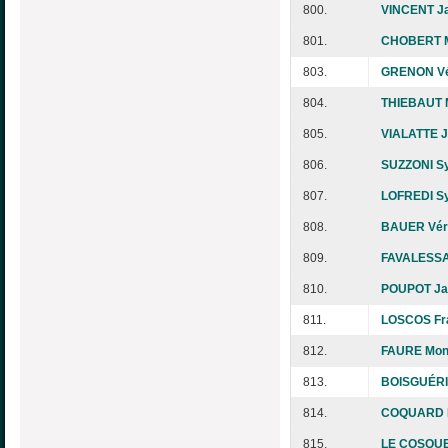
800.
VINCENT Ja
801.
CHOBERT M
803.
GRENON Vé
804.
THIEBAUT M
805.
VIALATTE 
806.
SUZZONI Sy
807.
LOFREDI Sy
808.
BAUER Vér
809.
FAVALESSA 
810.
POUPOT Ja
811.
LOSCOS Fr
812.
FAURE Mon
813.
BOISGUÉRI
814.
COQUARD D
815.
LE COSQUE