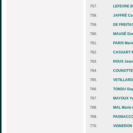
757.
LEFEVRE B
758.
JAFFRÉ Ca
759.
DE FREITAS
760.
MAUGÉ Dom
761.
PARIS Mari
762.
CASSART M
763.
ROUX Jean
764.
COUNOTTE 
765.
VETILLARD 
766.
TONDU Gu
767.
MAYOUX Y
768.
MAL Marie-
769.
PAGNACCO
770.
VIGNERON 