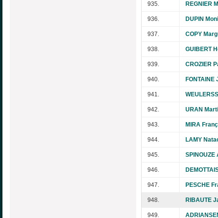
935.
REGNIER Ma
936.
DUPIN Mon
937.
COPY Margu
938.
GUIBERT H
939.
CROZIER Pa
940.
FONTAINE J
941.
WEULERSSE
942.
URAN Mart
943.
MIRA Franç
944.
LAMY Nata
945.
SPINOUZE 
946.
DEMOTTAIS
947.
PESCHE Fr
948.
RIBAUTE Ja
949.
ADRIANSEN