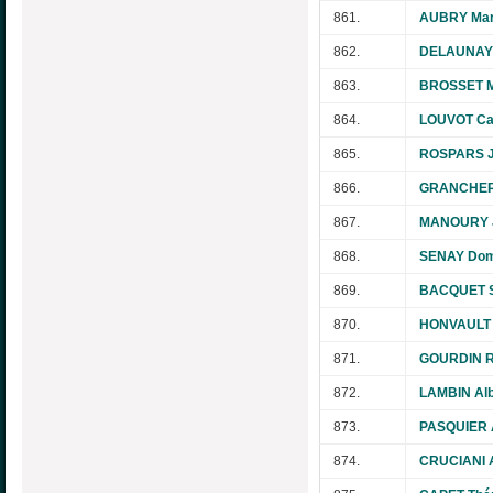
861.
AUBRY Mar
862.
DELAUNAY 
863.
BROSSET M
864.
LOUVOT Ca
865.
ROSPARS J
866.
GRANCHER 
867.
MANOURY J
868.
SENAY Dom
869.
BACQUET S
870.
HONVAULT 
871.
GOURDIN R
872.
LAMBIN Alb
873.
PASQUIER 
874.
CRUCIANI 