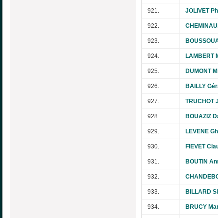
921.
JOLIVET Phi
922.
CHEMINAUD
923.
BOUSSOUA
924.
LAMBERT Ma
925.
DUMONT Mi
926.
BAILLY Gér
927.
TRUCHOT J
928.
BOUAZIZ D
929.
LEVENE Ghi
930.
FIEVET Cla
931.
BOUTIN An
932.
CHANDEBOI
933.
BILLARD S
934.
BRUCY Mar