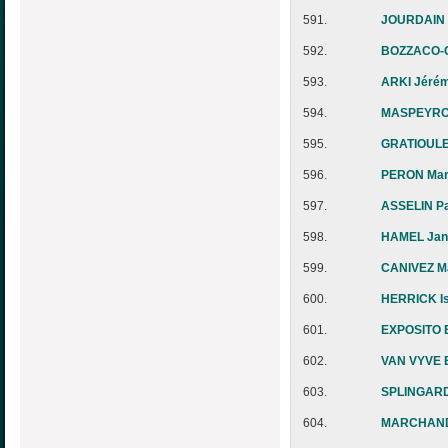
591.
JOURDAIN F
592.
BOZZACO-C
593.
ARKI Jéré
594.
MASPEYROT
595.
GRATIOULE
596.
PERON Mari
597.
ASSELIN Pa
598.
HAMEL Jan
599.
CANIVEZ Ma
600.
HERRICK Is
601.
EXPOSITO 
602.
VAN VYVE B
603.
SPLINGARD 
604.
MARCHAND 