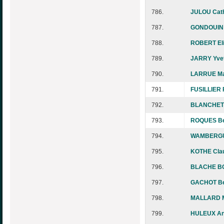
786.
JULOU Cath
787.
GONDOUIN 
788.
ROBERT El
789.
JARRY Yve
790.
LARRUE Mar
791.
FUSILLIER 
792.
BLANCHETO
793.
ROQUES Be
794.
WAMBERGUE
795.
KOTHE Cla
796.
BLACHE BO
797.
GACHOT Be
798.
MALLARD Ma
799.
HULEUX An