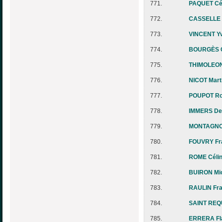
771.
PAQUET Cé
772.
CASSELLE G
773.
VINCENT Yv
774.
BOURGÈS C
775.
THIMOLEON
776.
NICOT Mart
777.
POUPOT Ro
778.
IMMERS De
779.
MONTAGNO
780.
FOUVRY Fr
781.
ROME Célin
782.
BUIRON Mic
783.
RAULIN Fra
784.
SAINT REQU
785.
ERRERA Fl