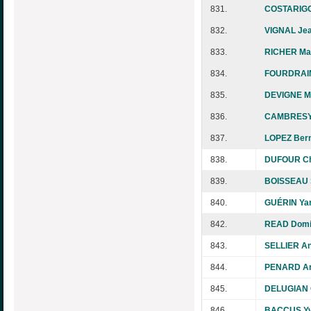
831.
COSTARIGO
832.
VIGNAL Jea
833.
RICHER Mar
834.
FOURDRAIN
835.
DEVIGNE M
836.
CAMBRESY 
837.
LOPEZ Ber
838.
DUFOUR Chr
839.
BOISSEAU 
840.
GUÉRIN Ya
842.
READ Domi
843.
SELLIER A
844.
PENARD Ar
845.
DELUGIAN 
846.
BACCUS Yv