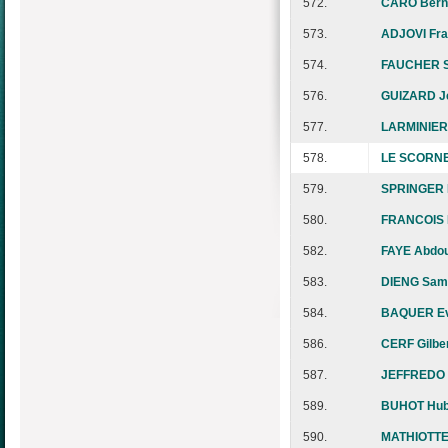
572.
CARO Bern
573.
ADJOVI Fra
574.
FAUCHER S
576.
GUIZARD Je
577.
LARMINIER
578.
LE SCORNE
579.
SPRINGER 
580.
FRANCOIS 
582.
FAYE Abdo
583.
DIENG Sam
584.
BAQUER E
586.
CERF Gilbe
587.
JEFFREDO 
589.
BUHOT Hub
590.
MATHIOTTE