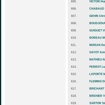
605.
VICTOR Hu
606.
CHABAUD M
607.
GEHIN Chri
608.
BOUDJENA
609.
GUIGUET Vi
610.
BOREAU Mo
611.
MOISAN De
612.
GAYOT Ann
613.
MATHIEU N
614.
PERROT Lu
615.
LAPORTE M
616.
FLEMING D
617.
BRICHANT 
618.
BREHIER Y
619.
SARTOR S