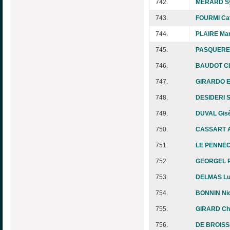
742.
MERARD Sy
743.
FOURMI Cat
744.
PLAIRE Mar
745.
PASQUEREA
746.
BAUDOT Ch
747.
GIRARDO El
748.
DESIDERI S
749.
DUVAL Gisè
750.
CASSART A
751.
LE PENNEC
752.
GEORGEL P
753.
DELMAS Lu
754.
BONNIN Nic
755.
GIRARD Chr
756.
DE BROISSI