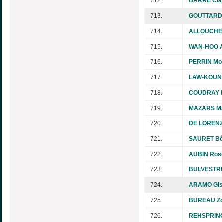
712.
BARRE Cla
713.
GOUTTARD 
714.
ALLOUCHE 
715.
WAN-HOO A
716.
PERRIN Mo
717.
LAW-KOUNE
718.
COUDRAY N
719.
MAZARS Ma
720.
DE LORENZ
721.
SAURET Bé
722.
AUBIN Rose
723.
BULVESTRE
724.
ARAMO Gis
725.
BUREAU Zo
726.
REHSPRING