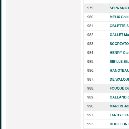
979.
SERRANO E
980.
MELIX Ghis
981.
OBLETTE S
982.
GALLET Mar
983.
SCORZATO 
984.
HENRY Cla
985.
SIBILLE Eli
986.
HANOTEAU 
987.
DE WALQUE 
988.
FOUQUE Do
989.
GALLAND C
990.
MARTIN Jo
991.
TARDY Elis
992.
HOUILLON 