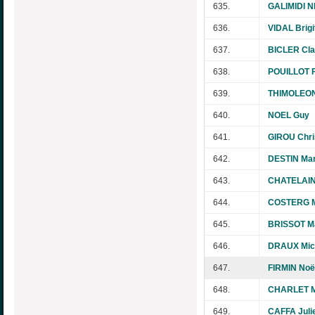
635.
GALIMIDI N
636.
VIDAL Brigi
637.
BICLER Cl
638.
POUILLOT F
639.
THIMOLEON
640.
NOEL Guy
641.
GIROU Chri
642.
DESTIN Mar
643.
CHATELAIN
644.
COSTERG M
645.
BRISSOT Ma
646.
DRAUX Mic
647.
FIRMIN Noë
648.
CHARLET Ma
649.
CAFFA Juli