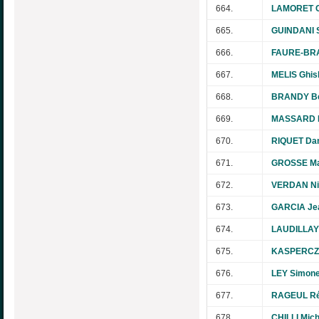
664.
LAMORET Ch
665.
GUINDANI 
666.
FAURE-BRA
667.
MELIS Ghis
668.
BRANDY Be
669.
MASSARD E
670.
RIQUET Dan
671.
GROSSE Ma
672.
VERDAN Ni
673.
GARCIA Je
674.
LAUDILLAY 
675.
KASPERCZY
676.
LEY Simon
677.
RAGEUL Ré
678.
CHILLI Mich