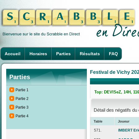
Accueil
Horaires
Parties
Résultats
FAQ
Festival de Vichy 202
Parties
Partie 1
Top: DEVISeZ, 14H, 116
Partie 2
Partie 3
Détail des négatifs du
Partie 4
Table
Joueur
571.
IMBERT Eri