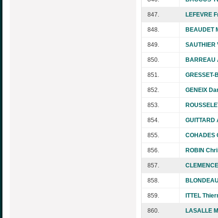
847.
LEFEVRE F
848.
BEAUDET M
849.
SAUTHIER 
850.
BARREAU A
851.
GRESSET-B
852.
GENEIX Dan
853.
ROUSSELET
854.
GUITTARD 
855.
COHADES C
856.
ROBIN Chri
857.
CLEMENCEA
858.
BLONDEAU 
859.
ITTEL Thier
860.
LASALLE Mi