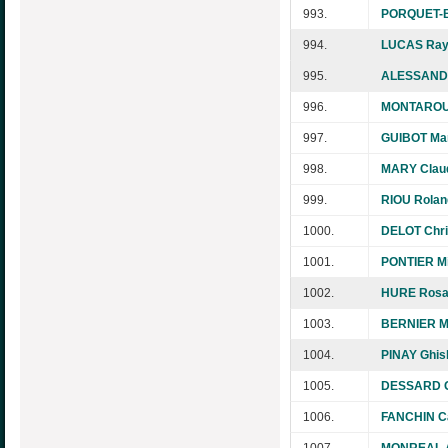
993.
PORQUET-B
994.
LUCAS Ra
995.
ALESSANDR
996.
MONTAROU 
997.
GUIBOT Mar
998.
MARY Clau
999.
RIOU Rolan
1000.
DELOT Chri
1001.
PONTIER Mir
1002.
HURE Rosa
1003.
BERNIER Ma
1004.
PINAY Ghis
1005.
DESSARD 
1006.
FANCHIN Ca