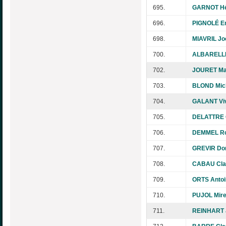
695.
GARNOT Hé
696.
PIGNOLÉ E
698.
MIAVRIL Jo
700.
ALBARELLI 
702.
JOURET Ma
703.
BLOND Mich
704.
GALANT Vi
705.
DELATTRE 
706.
DEMMEL Ro
707.
GREVIR Do
708.
CABAU Cla
709.
ORTS Antoi
710.
PUJOL Mirei
711.
REINHART 