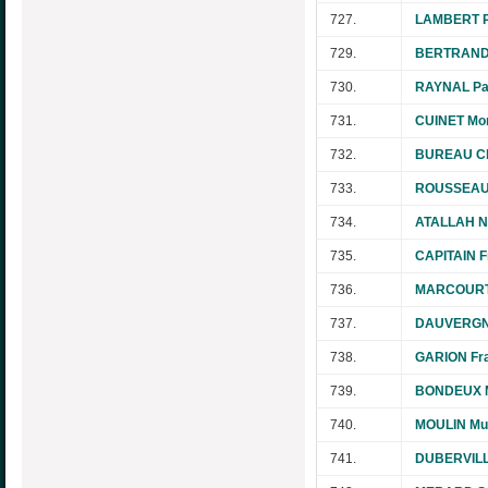
727.
LAMBERT P
729.
BERTRAND
730.
RAYNAL Pa
731.
CUINET Mo
732.
BUREAU Ch
733.
ROUSSEAU 
734.
ATALLAH N
735.
CAPITAIN F
736.
MARCOURT 
737.
DAUVERGNE
738.
GARION Fr
739.
BONDEUX M
740.
MOULIN Mur
741.
DUBERVILL