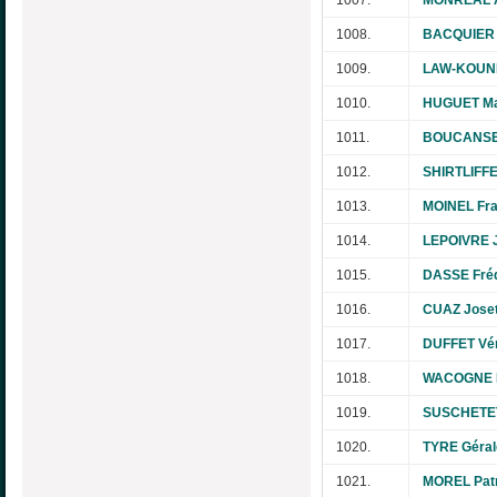
1007.
MONREAL A
1008.
BACQUIER 
1009.
LAW-KOUNE
1010.
HUGUET Ma
1011.
BOUCANSEA
1012.
SHIRTLIFFE
1013.
MOINEL Fra
1014.
LEPOIVRE 
1015.
DASSE Fréd
1016.
CUAZ Joset
1017.
DUFFET Vé
1018.
WACOGNE 
1019.
SUSCHETET
1020.
TYRE Géral
1021.
MOREL Patr