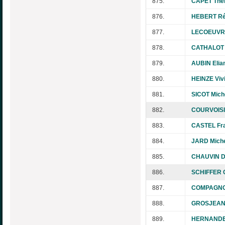
875.
CAPET Thé
876.
HEBERT Ré
877.
LECOEUVRE
878.
CATHALOT B
879.
AUBIN Elia
880.
HEINZE Viv
881.
SICOT Mich
882.
COURVOISI
883.
CASTEL Fr
884.
JARD Miche
885.
CHAUVIN D
886.
SCHIFFER 
887.
COMPAGNON
888.
GROSJEAN M
889.
HERNANDE