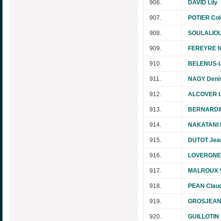
906.
DAVID Lily
907.
POTIER Col
908.
SOULALIOU
909.
FEREYRE N
910.
BELENUS-L
911.
NAGY Deni
912.
ALCOVER L
913.
BERNARDIN
914.
NAKATANI N
915.
DUTOT Jea
916.
LOVERGNE 
917.
MALROUX S
918.
PEAN Clau
919.
GROSJEAN M
920.
GUILLOTIN 