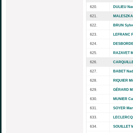
620.
DULIEU Na
621.
MALESZKA 
622.
BRUN Sylve
623.
LEFRANC F
624.
DESBORDES
625.
RAZAVET Ma
626.
CARQUILLE
627.
BABET Nad
628.
RIQUIER Mi
629.
GÉRARD M
630.
MUNIER Cat
631.
SOYER Mar
633.
LECLERCQ
634.
SOUILLET M