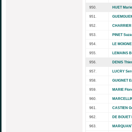
950.
HUET Marie
951.
GUEMGUEM 
952.
CHARRIER 
953.
PINET Suza
954.
LE MOIGNE
955.
LEMAINS Br
956.
DENIS Thie
957.
LUCRY Ser
958.
GUIGNET Er
959.
MARIE Flor
960.
MARCELLIN 
961.
CASTIEN G
962.
DE BOUET 
963.
MARQUANT 