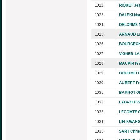
1022.
RIQUET Jea
1023.
DALEKI Na
1024.
DELORME N
1025.
ARNAUD La
1026.
BOURGEON 
1027.
VIGNER-LAN
1028.
MAUPIN Fr
1029.
GOURMELON
1030.
AUBERT Fr
1031.
BARROT Oli
1032.
LABROUSS
1033.
LECOMTE C
1034.
LIN-KWANG
1035.
SART Chris