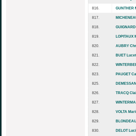
816.
GUNTHER M
817.
MICHENEAU
818.
GUIGNARD 
819.
LOPITAUX M
820.
AUBRY Chri
821.
BUET Lucet
822.
WINTERBER
823.
PAUGET Ca
825.
DEMESSANT
826.
TRACQ Clai
827.
WINTERMAN
828.
VOLTA Mari
829.
BLONDEAU
830.
DELOT Luc