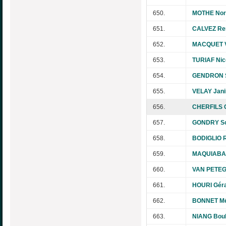
650.
MOTHE Nor
651.
CALVEZ Re
652.
MACQUET V
653.
TURIAF Nic
654.
GENDRON 
655.
VELAY Jani
656.
CHERFILS C
657.
GONDRY So
658.
BODIGLIO 
659.
MAQUIABA 
660.
VAN PETEG
661.
HOURI Gér
662.
BONNET Mé
663.
NIANG Bou