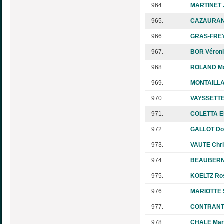
964.
MARTINET J
965.
CAZAURAN
966.
GRAS-FREY
967.
BOR Véron
968.
ROLAND Ma
969.
MONTAILLA
970.
VAYSSETTE
971.
COLETTA El
972.
GALLOT Do
973.
VAUTE Chri
974.
BEAUBERNA
975.
KOELTZ Ro
976.
MARIOTTE S
977.
CONTRANT 
978.
CHALE Mar