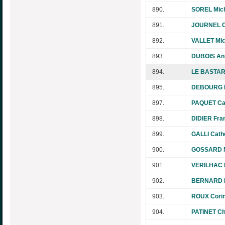
890.
SOREL Mic
891.
JOURNEL C
892.
VALLET Mic
893.
DUBOIS An
894.
LE BASTAR
895.
DEBOURG E
897.
PAQUET Ca
898.
DIDIER Fra
899.
GALLI Cath
900.
GOSSARD M
901.
VERILHAC 
902.
BERNARD 
903.
ROUX Cori
904.
PATINET Ch