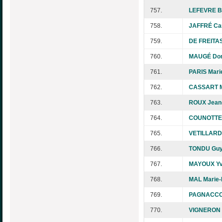
757.
LEFEVRE B
758.
JAFFRÉ Ca
759.
DE FREITAS
760.
MAUGÉ Dom
761.
PARIS Mari
762.
CASSART M
763.
ROUX Jean
764.
COUNOTTE 
765.
VETILLARD 
766.
TONDU Gu
767.
MAYOUX Y
768.
MAL Marie-
769.
PAGNACCO
770.
VIGNERON 