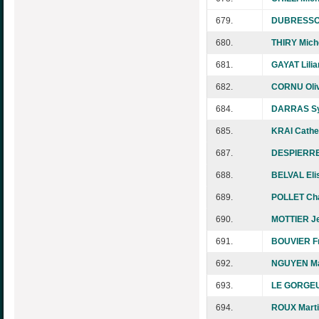
679.
DUBRESSON
680.
THIRY Mich
681.
GAYAT Lilia
682.
CORNU Oliv
684.
DARRAS Sy
685.
KRAI Cathe
687.
DESPIERRE
688.
BELVAL Eli
689.
POLLET Cha
690.
MOTTIER Je
691.
BOUVIER Fr
692.
NGUYEN M
693.
LE GORGEU
694.
ROUX Mart