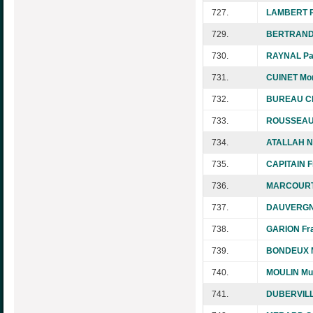
727.
LAMBERT P
729.
BERTRAND
730.
RAYNAL Pa
731.
CUINET Mo
732.
BUREAU Ch
733.
ROUSSEAU 
734.
ATALLAH N
735.
CAPITAIN F
736.
MARCOURT 
737.
DAUVERGNE
738.
GARION Fr
739.
BONDEUX M
740.
MOULIN Mur
741.
DUBERVILL