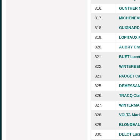
816.
GUNTHER M
817.
MICHENEAU
818.
GUIGNARD 
819.
LOPITAUX M
820.
AUBRY Chri
821.
BUET Lucet
822.
WINTERBER
823.
PAUGET Ca
825.
DEMESSANT
826.
TRACQ Clai
827.
WINTERMAN
828.
VOLTA Mari
829.
BLONDEAU
830.
DELOT Luc