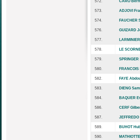
572.
CARO Bern
573.
ADJOVI Fra
574.
FAUCHER S
576.
GUIZARD Je
577.
LARMINIER
578.
LE SCORNE
579.
SPRINGER 
580.
FRANCOIS 
582.
FAYE Abdo
583.
DIENG Sam
584.
BAQUER E
586.
CERF Gilbe
587.
JEFFREDO 
589.
BUHOT Hub
590.
MATHIOTTE