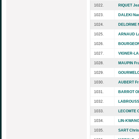
1022.
RIQUET Jea
1023.
DALEKI Na
1024.
DELORME N
1025.
ARNAUD La
1026.
BOURGEON 
1027.
VIGNER-LAN
1028.
MAUPIN Fr
1029.
GOURMELON
1030.
AUBERT Fr
1031.
BARROT Oli
1032.
LABROUSS
1033.
LECOMTE C
1034.
LIN-KWANG
1035.
SART Chris