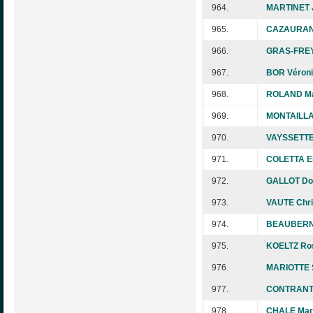
964.
MARTINET J
965.
CAZAURAN
966.
GRAS-FREY
967.
BOR Véron
968.
ROLAND Ma
969.
MONTAILLA
970.
VAYSSETTE
971.
COLETTA El
972.
GALLOT Do
973.
VAUTE Chri
974.
BEAUBERNA
975.
KOELTZ Ro
976.
MARIOTTE S
977.
CONTRANT 
978.
CHALE Mar