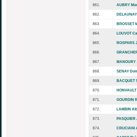
861.
AUBRY Mar
862.
DELAUNAY 
863.
BROSSET M
864.
LOUVOT Ca
865.
ROSPARS J
866.
GRANCHER 
867.
MANOURY J
868.
SENAY Dom
869.
BACQUET S
870.
HONVAULT 
871.
GOURDIN R
872.
LAMBIN Alb
873.
PASQUIER 
874.
CRUCIANI 