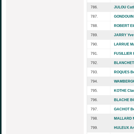
786.
JULOU Cath
787.
GONDOUIN 
788.
ROBERT El
789.
JARRY Yve
790.
LARRUE Mar
791.
FUSILLIER 
792.
BLANCHETO
793.
ROQUES Be
794.
WAMBERGUE
795.
KOTHE Cla
796.
BLACHE BO
797.
GACHOT Be
798.
MALLARD Ma
799.
HULEUX An