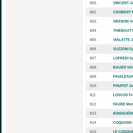
800.
VINCENT Ja
801.
CHOBERT M
803.
GRENON Vé
804.
THIEBAUT M
805.
VIALATTE 
806.
SUZZONI Sy
807.
LOFREDI Sy
808.
BAUER Vér
809.
FAVALESSA 
810.
POUPOT Ja
811.
LOSCOS Fr
812.
FAURE Mon
813.
BOISGUÉRI
814.
COQUARD D
815.
LE COSQUE