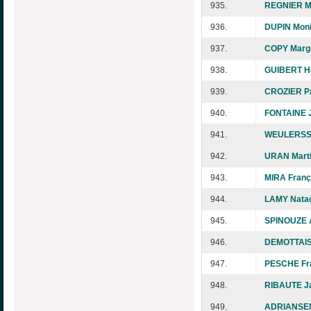
935.
REGNIER Ma
936.
DUPIN Mon
937.
COPY Margu
938.
GUIBERT H
939.
CROZIER Pa
940.
FONTAINE J
941.
WEULERSSE
942.
URAN Mart
943.
MIRA Franç
944.
LAMY Nata
945.
SPINOUZE 
946.
DEMOTTAIS
947.
PESCHE Fr
948.
RIBAUTE Ja
949.
ADRIANSEN