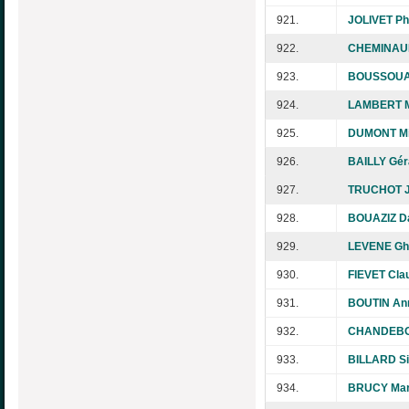
921.
JOLIVET Phi
922.
CHEMINAUD
923.
BOUSSOUA
924.
LAMBERT Ma
925.
DUMONT Mi
926.
BAILLY Gér
927.
TRUCHOT J
928.
BOUAZIZ D
929.
LEVENE Ghi
930.
FIEVET Cla
931.
BOUTIN An
932.
CHANDEBOI
933.
BILLARD S
934.
BRUCY Mar