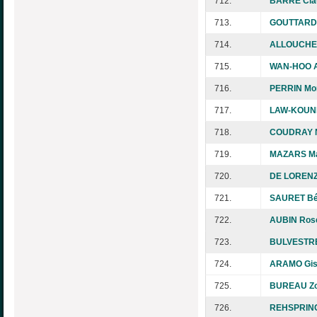
712.
BARRE Cla
713.
GOUTTARD 
714.
ALLOUCHE 
715.
WAN-HOO A
716.
PERRIN Mo
717.
LAW-KOUNE
718.
COUDRAY N
719.
MAZARS Ma
720.
DE LORENZ
721.
SAURET Bé
722.
AUBIN Rose
723.
BULVESTRE
724.
ARAMO Gis
725.
BUREAU Zo
726.
REHSPRING