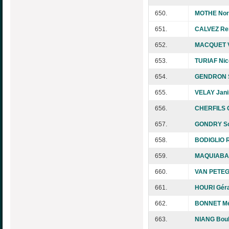
650.
MOTHE Nor
651.
CALVEZ Re
652.
MACQUET V
653.
TURIAF Nic
654.
GENDRON 
655.
VELAY Jani
656.
CHERFILS C
657.
GONDRY So
658.
BODIGLIO 
659.
MAQUIABA 
660.
VAN PETEG
661.
HOURI Gér
662.
BONNET Mé
663.
NIANG Bou