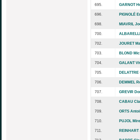
695.
GARNOT Hé
696.
PIGNOLÉ E
698.
MIAVRIL Jo
700.
ALBARELLI 
702.
JOURET Ma
703.
BLOND Mich
704.
GALANT Vi
705.
DELATTRE 
706.
DEMMEL Ro
707.
GREVIR Do
708.
CABAU Cla
709.
ORTS Antoi
710.
PUJOL Mirei
711.
REINHART 