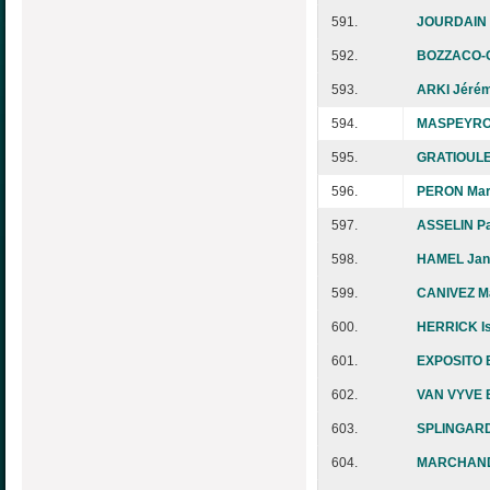
591.
JOURDAIN F
592.
BOZZACO-C
593.
ARKI Jéré
594.
MASPEYROT
595.
GRATIOULE
596.
PERON Mari
597.
ASSELIN Pa
598.
HAMEL Jan
599.
CANIVEZ Ma
600.
HERRICK Is
601.
EXPOSITO 
602.
VAN VYVE B
603.
SPLINGARD 
604.
MARCHAND 