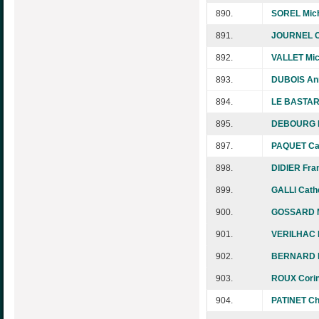
890.
SOREL Mic
891.
JOURNEL C
892.
VALLET Mic
893.
DUBOIS An
894.
LE BASTAR
895.
DEBOURG E
897.
PAQUET Ca
898.
DIDIER Fra
899.
GALLI Cath
900.
GOSSARD M
901.
VERILHAC 
902.
BERNARD 
903.
ROUX Cori
904.
PATINET Ch