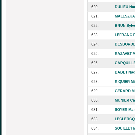
620.
DULIEU Na
621.
MALESZKA 
622.
BRUN Sylve
623.
LEFRANC F
624.
DESBORDES
625.
RAZAVET Ma
626.
CARQUILLE
627.
BABET Nad
628.
RIQUIER Mi
629.
GÉRARD M
630.
MUNIER Cat
631.
SOYER Mar
633.
LECLERCQ
634.
SOUILLET M