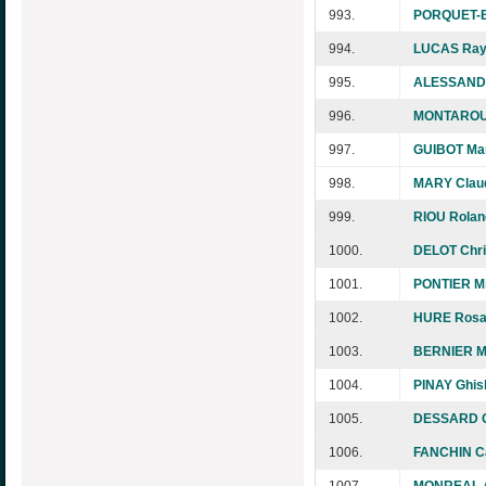
993.
PORQUET-B
994.
LUCAS Ra
995.
ALESSANDR
996.
MONTAROU 
997.
GUIBOT Mar
998.
MARY Clau
999.
RIOU Rolan
1000.
DELOT Chri
1001.
PONTIER Mir
1002.
HURE Rosa
1003.
BERNIER Ma
1004.
PINAY Ghis
1005.
DESSARD 
1006.
FANCHIN Ca