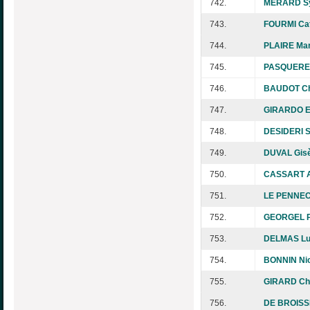
742.
MERARD Sy
743.
FOURMI Cat
744.
PLAIRE Mar
745.
PASQUEREA
746.
BAUDOT Ch
747.
GIRARDO El
748.
DESIDERI S
749.
DUVAL Gisè
750.
CASSART A
751.
LE PENNEC
752.
GEORGEL P
753.
DELMAS Lu
754.
BONNIN Nic
755.
GIRARD Chr
756.
DE BROISSI