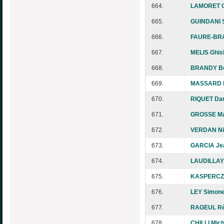
664.
LAMORET Ch
665.
GUINDANI 
666.
FAURE-BRA
667.
MELIS Ghis
668.
BRANDY Be
669.
MASSARD E
670.
RIQUET Dan
671.
GROSSE Ma
672.
VERDAN Ni
673.
GARCIA Je
674.
LAUDILLAY 
675.
KASPERCZY
676.
LEY Simon
677.
RAGEUL Ré
678.
CHILLI Mich