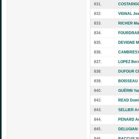
831.
COSTARIGO
832.
VIGNAL Jea
833.
RICHER Mar
834.
FOURDRAIN
835.
DEVIGNE M
836.
CAMBRESY 
837.
LOPEZ Ber
838.
DUFOUR Chr
839.
BOISSEAU 
840.
GUÉRIN Ya
842.
READ Domi
843.
SELLIER A
844.
PENARD Ar
845.
DELUGIAN 
846.
BACCUS Yv