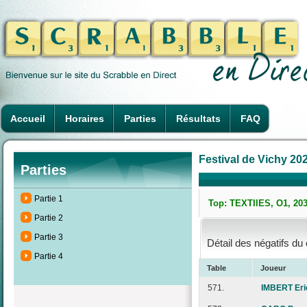
Accueil
Horaires
Parties
Résultats
FAQ
Festival de Vichy 202
Parties
Partie 1
Top: TEXTIlES, O1, 203
Partie 2
Partie 3
Détail des négatifs du
Partie 4
Table
Joueur
571.
IMBERT Eri