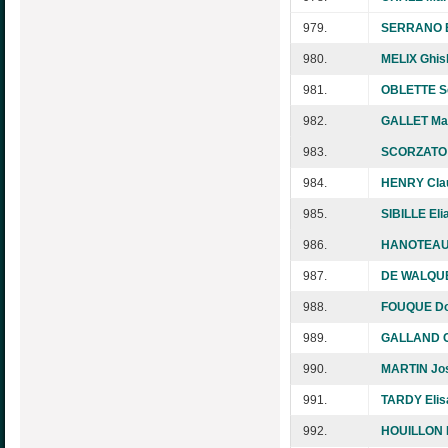
979.
SERRANO E
980.
MELIX Ghis
981.
OBLETTE S
982.
GALLET Mar
983.
SCORZATO 
984.
HENRY Cla
985.
SIBILLE Eli
986.
HANOTEAU 
987.
DE WALQUE 
988.
FOUQUE Do
989.
GALLAND C
990.
MARTIN Jo
991.
TARDY Elis
992.
HOUILLON 