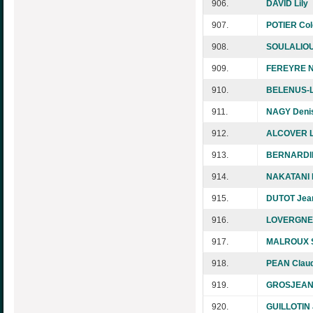
906.
DAVID Lily
907.
POTIER Col
908.
SOULALIOU
909.
FEREYRE N
910.
BELENUS-L
911.
NAGY Deni
912.
ALCOVER L
913.
BERNARDIN
914.
NAKATANI N
915.
DUTOT Jea
916.
LOVERGNE 
917.
MALROUX S
918.
PEAN Clau
919.
GROSJEAN M
920.
GUILLOTIN 