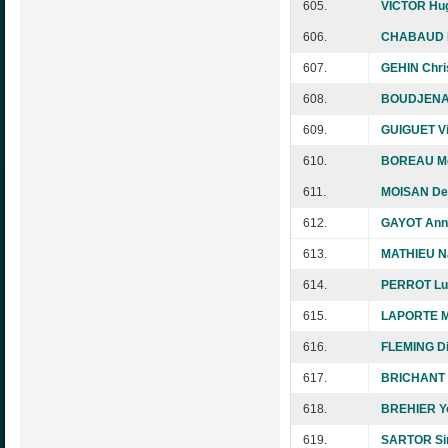
605.
VICTOR Hu
606.
CHABAUD M
607.
GEHIN Chri
608.
BOUDJENA
609.
GUIGUET Vi
610.
BOREAU Mo
611.
MOISAN De
612.
GAYOT Ann
613.
MATHIEU N
614.
PERROT Lu
615.
LAPORTE M
616.
FLEMING D
617.
BRICHANT 
618.
BREHIER Y
619.
SARTOR S