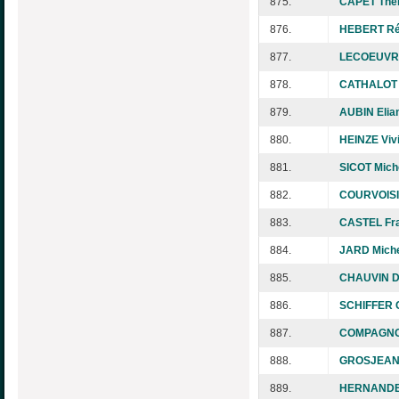
875.
CAPET Thé
876.
HEBERT Ré
877.
LECOEUVRE
878.
CATHALOT B
879.
AUBIN Elia
880.
HEINZE Viv
881.
SICOT Mich
882.
COURVOISI
883.
CASTEL Fr
884.
JARD Miche
885.
CHAUVIN D
886.
SCHIFFER 
887.
COMPAGNON
888.
GROSJEAN M
889.
HERNANDE