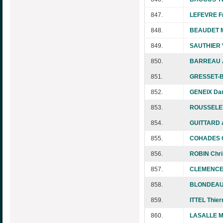
847.
LEFEVRE F
848.
BEAUDET M
849.
SAUTHIER 
850.
BARREAU A
851.
GRESSET-B
852.
GENEIX Dan
853.
ROUSSELET
854.
GUITTARD 
855.
COHADES C
856.
ROBIN Chri
857.
CLEMENCEA
858.
BLONDEAU 
859.
ITTEL Thier
860.
LASALLE Mi