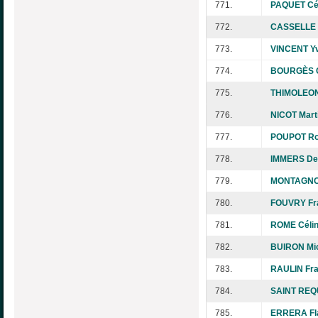
771.
PAQUET Cé
772.
CASSELLE G
773.
VINCENT Yv
774.
BOURGÈS C
775.
THIMOLEON
776.
NICOT Mart
777.
POUPOT Ro
778.
IMMERS De
779.
MONTAGNO
780.
FOUVRY Fr
781.
ROME Célin
782.
BUIRON Mic
783.
RAULIN Fra
784.
SAINT REQU
785.
ERRERA Fl