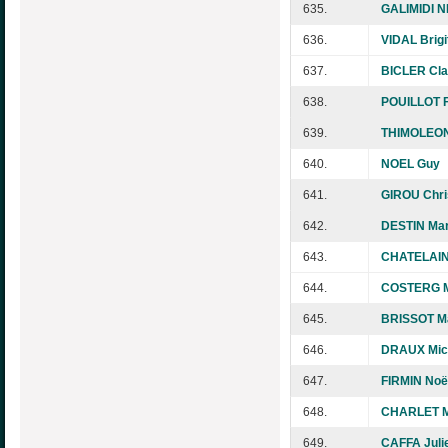
635.
GALIMIDI N
636.
VIDAL Brigi
637.
BICLER Cl
638.
POUILLOT F
639.
THIMOLEON
640.
NOEL Guy
641.
GIROU Chri
642.
DESTIN Mar
643.
CHATELAIN
644.
COSTERG M
645.
BRISSOT Ma
646.
DRAUX Mic
647.
FIRMIN Noë
648.
CHARLET Ma
649.
CAFFA Juli