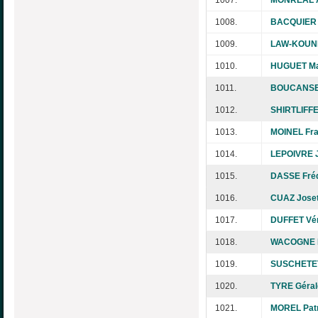
1007.
MONREAL A
1008.
BACQUIER 
1009.
LAW-KOUNE
1010.
HUGUET Ma
1011.
BOUCANSEA
1012.
SHIRTLIFFE
1013.
MOINEL Fra
1014.
LEPOIVRE 
1015.
DASSE Fréd
1016.
CUAZ Joset
1017.
DUFFET Vé
1018.
WACOGNE 
1019.
SUSCHETET
1020.
TYRE Géral
1021.
MOREL Patr