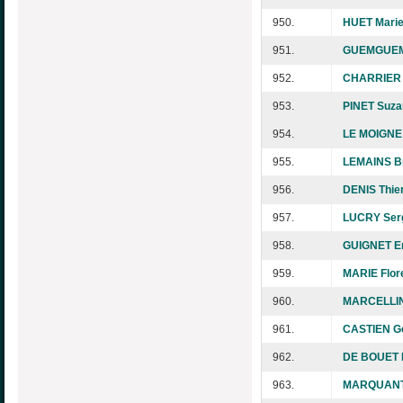
950.
HUET Marie
951.
GUEMGUEM 
952.
CHARRIER 
953.
PINET Suza
954.
LE MOIGNE
955.
LEMAINS Br
956.
DENIS Thie
957.
LUCRY Ser
958.
GUIGNET Er
959.
MARIE Flor
960.
MARCELLIN 
961.
CASTIEN G
962.
DE BOUET 
963.
MARQUANT 