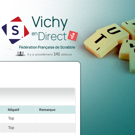
141
Il y a actuellement
visiteurs
Négatif
Remarque
Top
Top