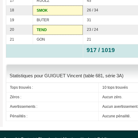
17
RUOLZ
45
18
26 / 34
SMOK
19
BUTER
31
20
23 / 24
TEND
21
GON
21
917 / 1019
Statistiques pour GUIGUET Vincent (table 681, série 3A)
Tops trouvés :
10 tops trouvés
Zéros :
Aucun zéro.
Avertissements :
Aucun avertissement
Pénalités :
Aucune pénalité.