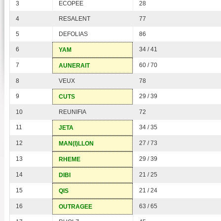
3
ECOPEE
28
4
RESALENT
77
5
DEFOLIAS
86
6
34 / 41
YAM
7
60 / 70
AUNERAIT
8
VEUX
78
9
29 / 39
CUTS
10
REUNIFIA
72
11
34 / 35
JETA
12
27 / 73
MAN(I)LLON
13
29 / 39
RHEME
14
21 / 25
DIBI
15
21 / 24
QIS
16
63 / 65
OUTRAGEE