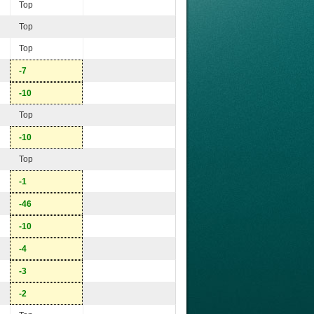
Top
Top
Top
-7
-10
Top
-10
Top
-1
-46
-10
-4
-3
-2