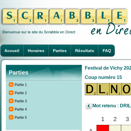
Accueil
Horaires
Parties
Résultats
FAQ
Festival de Vichy 202
Parties
Coup numéro 15
Partie 1
Partie 2
Partie 3
Mot retenu : DRI
Partie 4
Partie 5
1
2
3