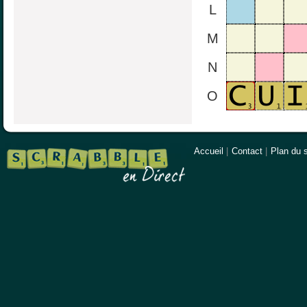
L
M
N
O
Accueil
|
Contact
|
Plan du s