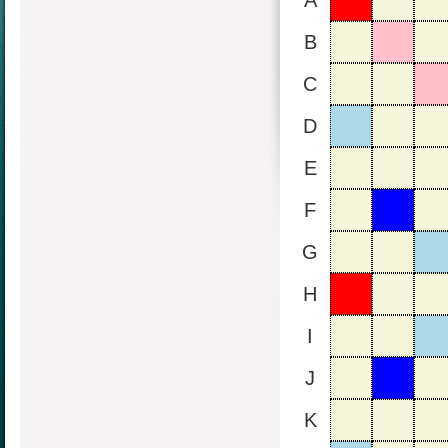
A
B
C
D
E
F
G
H
I
J
K