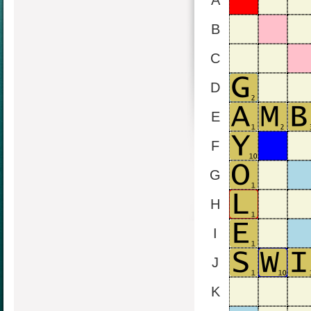
A
B
C
D
E
F
G
H
I
J
K