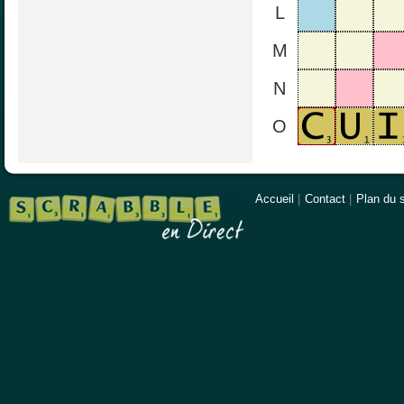
L
M
N
O
Accueil
|
Contact
|
Plan du s