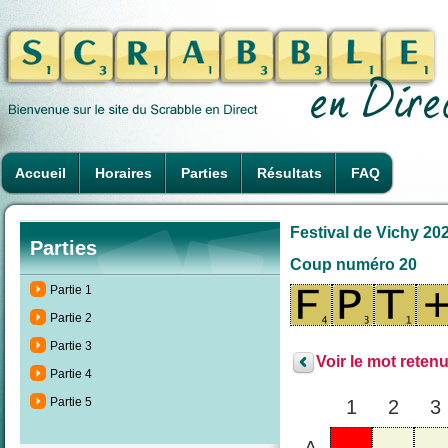
Accueil
Horaires
Parties
Résultats
FAQ
Festival de Vichy 202
Parties
Coup numéro 20
Partie 1
Partie 2
Partie 3
Voir le mot retenu
Partie 4
Partie 5
1
2
3