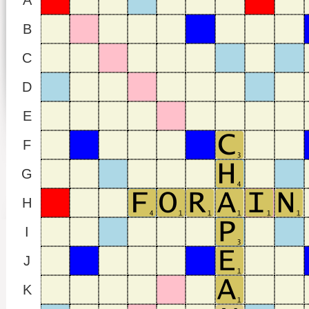
A
B
C
D
E
F
G
H
I
J
K