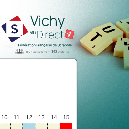
143
Il y a actuellement
visiteurs
10
11
12
13
14
15