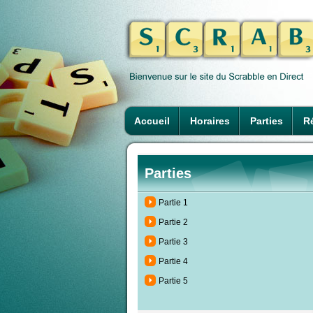
Accueil
Horaires
Parties
Ré
Parties
Partie 1
Partie 2
Partie 3
Partie 4
Partie 5