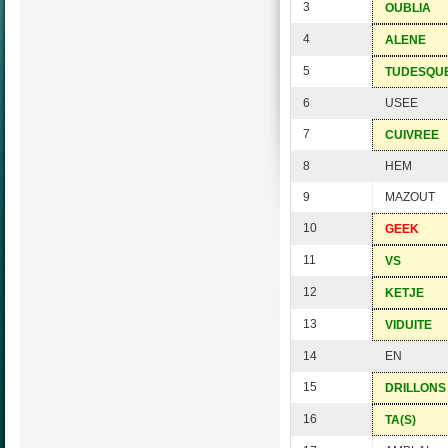
3
OUBLIA
4
ALENE
5
TUDESQU
6
USEE
7
CUIVREE
8
HEM
9
MAZOUT
10
GEEK
11
VS
12
KETJE
13
VIDUITE
14
EN
15
DRILLONS
16
TA(S)