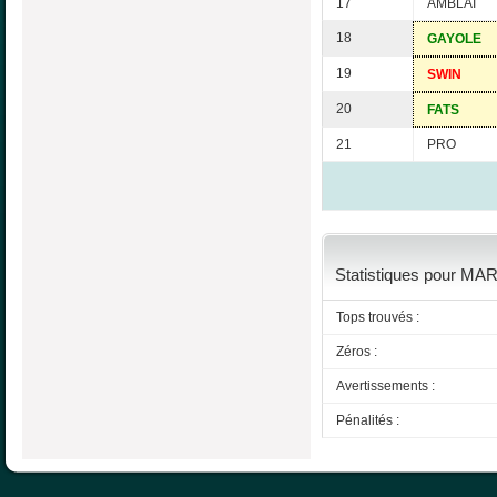
17
AMBLAI
18
GAYOLE
19
SWIN
20
FATS
21
PRO
Statistiques pour MA
Tops trouvés :
Zéros :
Avertissements :
Pénalités :