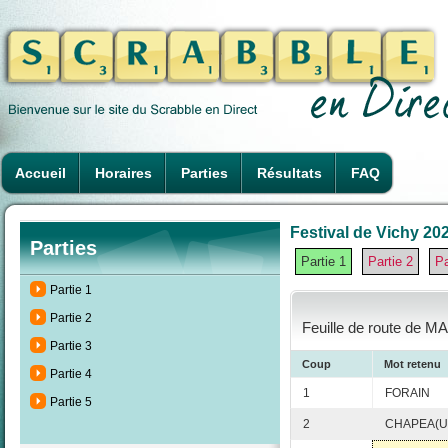
Accueil
Horaires
Parties
Résultats
FAQ
Festival de Vichy 202
Parties
Partie 1
Partie 2
Pa
Partie 1
Partie 2
Feuille de route de M
Partie 3
Coup
Mot retenu
Partie 4
1
FORAIN
Partie 5
2
CHAPEA(U