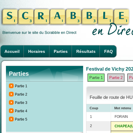
Accueil
Horaires
Parties
Résultats
FAQ
Festival de Vichy 202
Parties
Partie 1
Partie 2
Pa
Partie 1
Partie 2
Feuille de route de H
Partie 3
Coup
Mot retenu
Partie 4
1
FORAIN
Partie 5
2
CHAPEA(U