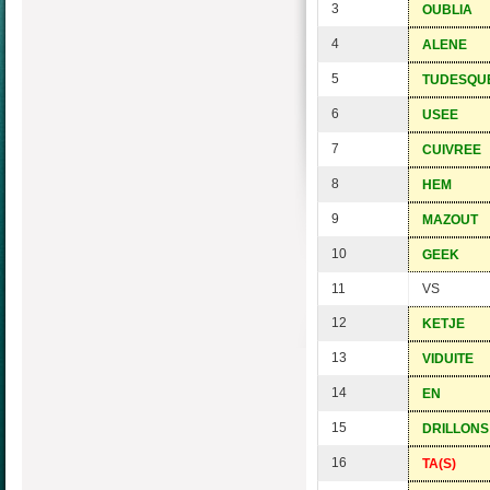
3
OUBLIA
4
ALENE
5
TUDESQU
6
USEE
7
CUIVREE
8
HEM
9
MAZOUT
10
GEEK
11
VS
12
KETJE
13
VIDUITE
14
EN
15
DRILLONS
16
TA(S)