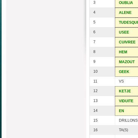
3
OUBLIA
4
ALENE
5
TUDESQU
6
USEE
7
CUIVREE
8
HEM
9
MAZOUT
10
GEEK
11
VS
12
KETJE
13
VIDUITE
14
EN
15
DRILLONS
16
TA(S)