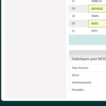
17
AMBLAI
18
GAYOLE
19
SWIN
20
FATS
21
PRO
Statistiques pour MOG
Tops trouvés :
Zéros :
Avertissements :
Pénalités :