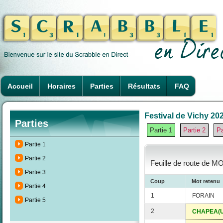
Accueil
Horaires
Parties
Résultats
FAQ
Festival de Vichy 202
Parties
Partie 1
Partie 2
Pa
Partie 1
Partie 2
Feuille de route de M
Partie 3
Coup
Mot retenu
Partie 4
1
FORAIN
Partie 5
2
CHAPEA(U