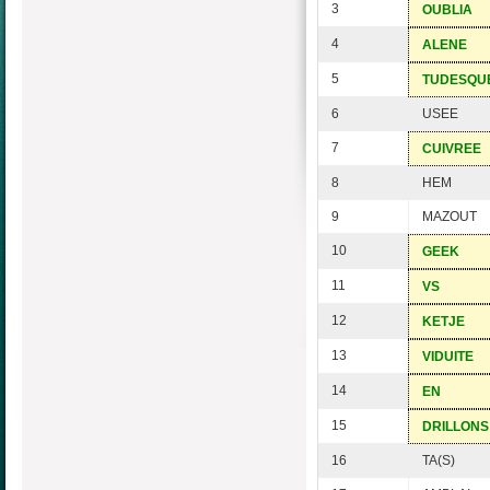
3
OUBLIA
4
ALENE
5
TUDESQU
6
USEE
7
CUIVREE
8
HEM
9
MAZOUT
10
GEEK
11
VS
12
KETJE
13
VIDUITE
14
EN
15
DRILLONS
16
TA(S)