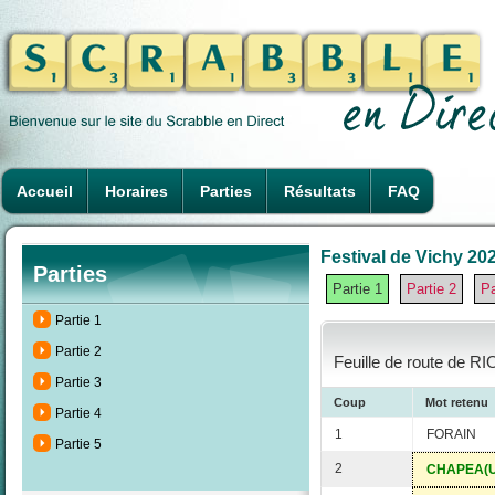
Accueil
Horaires
Parties
Résultats
FAQ
Festival de Vichy 202
Parties
Partie 1
Partie 2
Pa
Partie 1
Partie 2
Feuille de route de RI
Partie 3
Coup
Mot retenu
Partie 4
1
FORAIN
Partie 5
2
CHAPEA(U