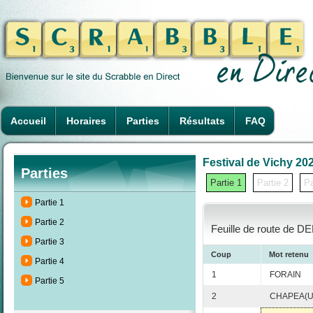
Accueil
Horaires
Parties
Résultats
FAQ
Festival de Vichy 202
Parties
Partie 1
Partie 2
Pa
Partie 1
Partie 2
Feuille de route de D
Partie 3
Coup
Mot retenu
Partie 4
1
FORAIN
Partie 5
2
CHAPEA(U