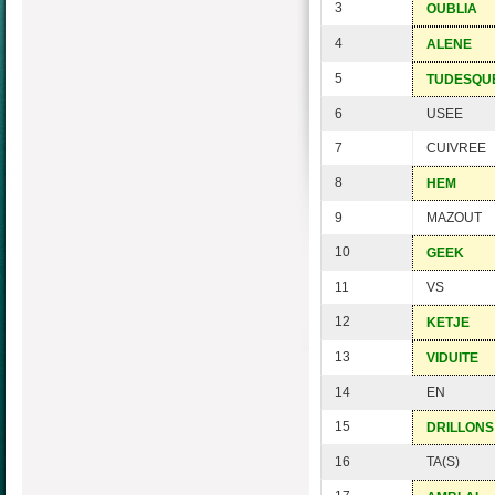
3
OUBLIA
4
ALENE
5
TUDESQU
6
USEE
7
CUIVREE
8
HEM
9
MAZOUT
10
GEEK
11
VS
12
KETJE
13
VIDUITE
14
EN
15
DRILLONS
16
TA(S)