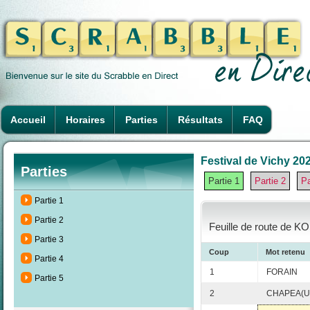
Accueil
Horaires
Parties
Résultats
FAQ
Festival de Vichy 202
Parties
Partie 1
Partie 2
Pa
Partie 1
Partie 2
Feuille de route de K
Partie 3
Coup
Mot retenu
Partie 4
1
FORAIN
Partie 5
2
CHAPEA(U