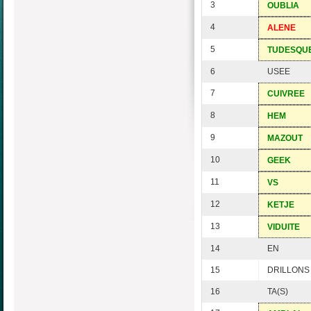
3
OUBLIA
4
ALENE
5
TUDESQU
6
USEE
7
CUIVREE
8
HEM
9
MAZOUT
10
GEEK
11
VS
12
KETJE
13
VIDUITE
14
EN
15
DRILLONS
16
TA(S)