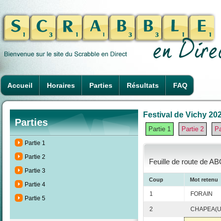
Accueil
Horaires
Parties
Résultats
FAQ
Festival de Vichy 202
Parties
Partie 1
Partie 2
Pa
Partie 1
Partie 2
Feuille de route de AB
Partie 3
Coup
Mot retenu
Partie 4
1
FORAIN
Partie 5
2
CHAPEA(U