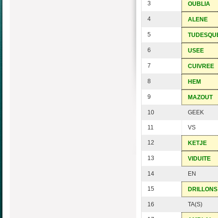
3
OUBLIA
4
ALENE
5
TUDESQU
6
USEE
7
CUIVREE
8
HEM
9
MAZOUT
10
GEEK
11
VS
12
KETJE
13
VIDUITE
14
EN
15
DRILLONS
16
TA(S)