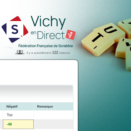
122
Il y a actuellement
visiteurs
Négatif
Remarque
Top
-46