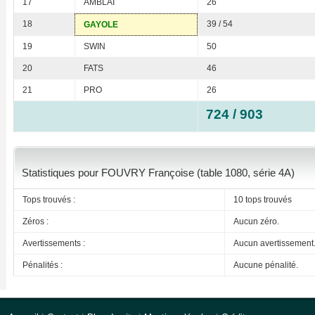
17
AMBLAI
26
18
39 / 54
GAYOLE
19
SWIN
50
20
FATS
46
21
PRO
26
724 / 903
Statistiques pour FOUVRY Françoise (table 1080, série 4A)
Tops trouvés :
10 tops trouvés
Zéros :
Aucun zéro.
Avertissements :
Aucun avertissement
Pénalités :
Aucune pénalité.