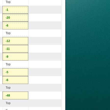
Top
-1
-20
-6
Top
-12
-11
-9
Top
-5
-6
Top
-48
Top