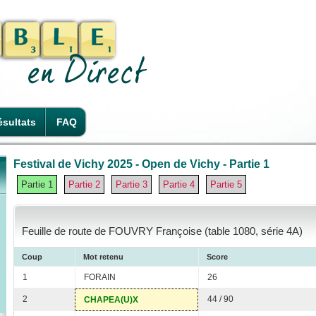
sultats
FAQ
Festival de Vichy 2025 - Open de Vichy - Partie 1
Partie 1
Partie 2
Partie 3
Partie 4
Partie 5
Feuille de route de FOUVRY Françoise (table 1080, série 4A)
Coup
Mot retenu
Score
1
FORAIN
26
2
44 / 90
CHAPEA(U)X