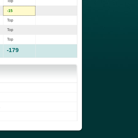
Top
-15
Top
Top
Top
-179
.