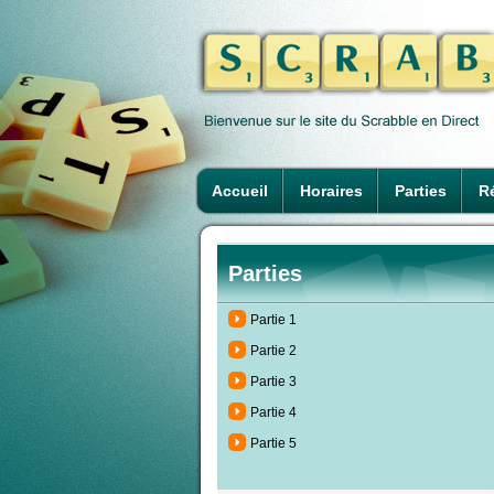
Accueil
Horaires
Parties
Ré
Parties
Partie 1
Partie 2
Partie 3
Partie 4
Partie 5